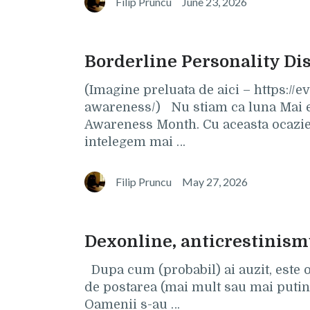
Filip Pruncu
June 23, 2026
Borderline Personality D
(Imagine preluata de aici – https:/
awareness/) Nu stiam ca luna Mai e
Awareness Month. Cu aceasta ocazie,
intelegem mai …
Filip Pruncu
May 27, 2026
Dexonline, anticrestinism
Dupa cum (probabil) ai auzit, este o 
de postarea (mai mult sau mai putin 
Oamenii s-au …