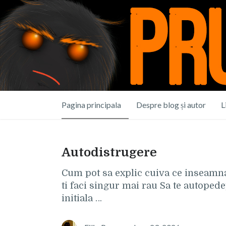
Pagina principala
Despre blog și autor
L
Autodistrugere
Cum pot sa explic cuiva ce inseamna 
ti faci singur mai rau Sa te autoped
initiala …