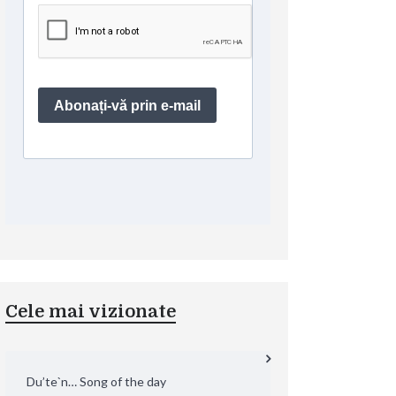
Cele mai vizionate
Du’te`n… Song of the day