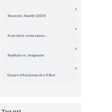
Recenzie: Aladdin (2019)
Si am decis sa ma expun…
Realitate vs. Imaginatie
Despre infracțiunea de a fi liber
Tag-uri