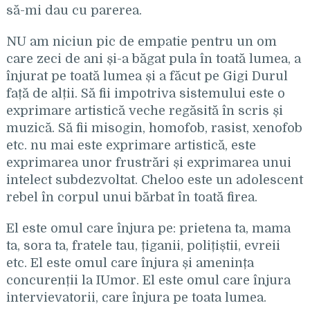
să-mi dau cu parerea.
NU am niciun pic de empatie pentru un om
care zeci de ani și-a băgat pula în toată lumea, a
înjurat pe toată lumea și a făcut pe Gigi Durul
față de alții. Să fii impotriva sistemului este o
exprimare artistică veche regăsită în scris și
muzică. Să fii misogin, homofob, rasist, xenofob
etc. nu mai este exprimare artistică, este
exprimarea unor frustrări și exprimarea unui
intelect subdezvoltat. Cheloo este un adolescent
rebel în corpul unui bărbat în toată firea.
El este omul care înjura pe: prietena ta, mama
ta, sora ta, fratele tau, țiganii, polițiștii, evreii
etc. El este omul care înjura și amenința
concurenții la IUmor. El este omul care înjura
intervievatorii, care înjura pe toata lumea.