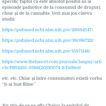
specific faptul că este absolut posibil să ai
episoade psihotice de la consumul de droguri,
chiar și de la cannabis. Vezi mai jos câteva
studii:
https://pubmed.ncbi.nlm.nih.gov/26884547/
https://pubmed.ncbi.nlm.nih.gov/38096722/
https://pubmed.ncbi.nlm.nih.gov/15871146/
https://www.thelancet.com/journals/lanpsy/arti
cle/PIIS2215-0366(20)30074-2/fulltext
etc. etc. Chiar și între consumatori există vorba
“ți-ai luat filme.”
Nu știu de ce se afla Cheloo la spitalul de