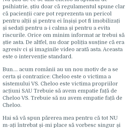
psihiatrie, știu doar că regulamentul spune clar
că pacienții care pot reprezenta un pericol
pentru alții și pentru ei înșiși pot fi imobilizați
și sedați pentru a-i calma și pentru a evita
riscurile. Orice om minim informat ar trebui să
știe asta. De altfel, nu doar poliția susține că era
agresiv ci și imaginile video arată asta. Aceasta
este o intervenție standard.
Bun…. acum românii au un nou motiv de a se
certa și contrazice: Cheloo este o victima a
sistemului VS. Cheloo este victima propriilor
acțiuni SAU Trebuie să avem empatie față de
Cheloo VS. Trebuie să nu avem empatie față de
Cheloo.
Hai să vă spun părerea mea pentru că tot NU
m-ați întrebat și-mi place să vorbesc singur și