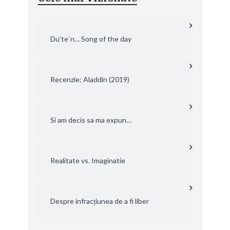
Du’te`n… Song of the day
Recenzie: Aladdin (2019)
Si am decis sa ma expun…
Realitate vs. Imaginatie
Despre infracțiunea de a fi liber