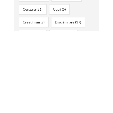
Cenzura
(21)
Copii
(5)
Crestinism
(9)
Discriminare
(37)
Drepturi
(50)
Educatie
(33)
Facebook
(20)
Femei
(12)
filme
(20)
Fumat
(3)
HoReCa
(6)
Invatamant
(17)
Iubire
(9)
LGBT
(9)
Medici
(23)
Medici si Doctori
(39)
Mega Image
(5)
Moarte
(20)