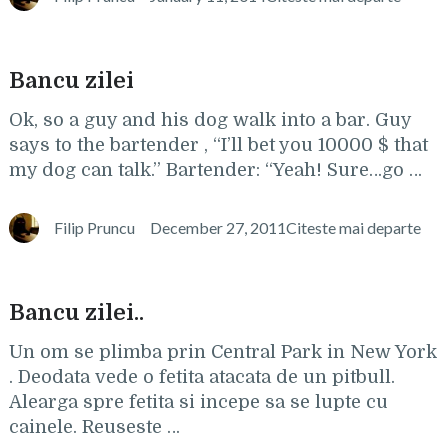
Bancu zilei
Ok, so a guy and his dog walk into a bar. Guy
says to the bartender , “I’ll bet you 10000 $ that
my dog can talk.” Bartender: “Yeah! Sure…go …
Filip Pruncu
December 27, 2011
Citeste mai departe
Bancu zilei..
Un om se plimba prin Central Park in New York
. Deodata vede o fetita atacata de un pitbull.
Alearga spre fetita si incepe sa se lupte cu
cainele. Reuseste …