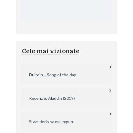
Cele mai vizionate
Du’te`n… Song of the day
Recenzie: Aladdin (2019)
Si am decis sa ma expun…