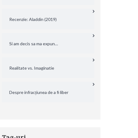
Recenzie: Aladdin (2019)
Si am decis sa ma expun…
Realitate vs. Imaginatie
Despre infracțiunea de a fi liber
Tag-uri