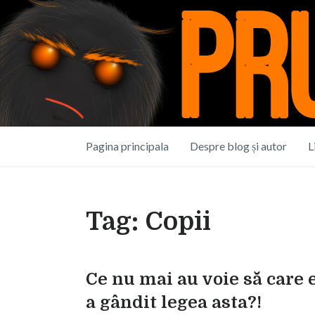
Pagina principala
Despre blog și autor
L
Tag:
Copii
Ce nu mai au voie să care 
a gândit legea asta?!