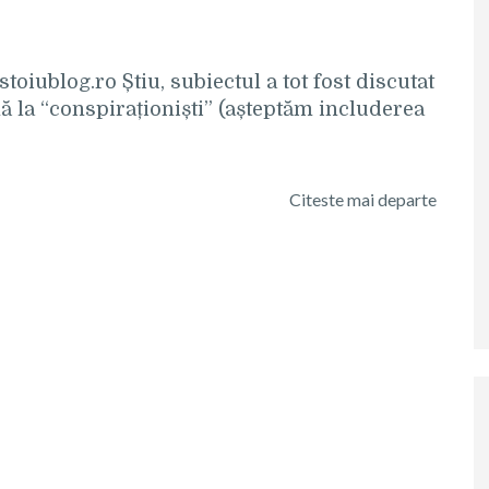
istoiublog.ro Știu, subiectul a tot fost discutat
nă la “conspiraționiști” (așteptăm includerea
Citeste mai departe