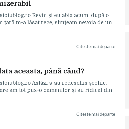
mizerabil
cristoiublog.ro Revin și eu abia acum, după o
n țară m-a lăsat rece, simțeam nevoia de un
Citeste mai departe
 data aceasta, până când?
ristoiublog.ro Astăzi s-au redeschis școlile.
care am tot pus-o oamenilor și au ridicat din
Citeste mai departe