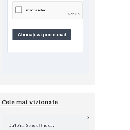
Cele mai vizionate
Du’te`n… Song of the day