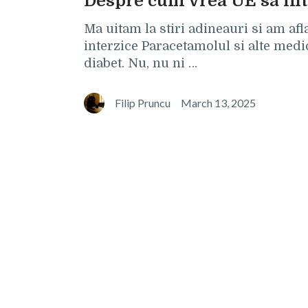
Despre cum vrea UE să in
Ma uitam la stiri adineauri si am afl
interzice Paracetamolul si alte me
diabet. Nu, nu ni …
Filip Pruncu
March 13, 2025