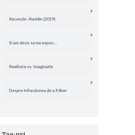
Recenzie: Aladdin (2019)
Si am decis sa ma expun…
Realitate vs. Imaginatie
Despre infracțiunea de a fi liber
Tag-uri