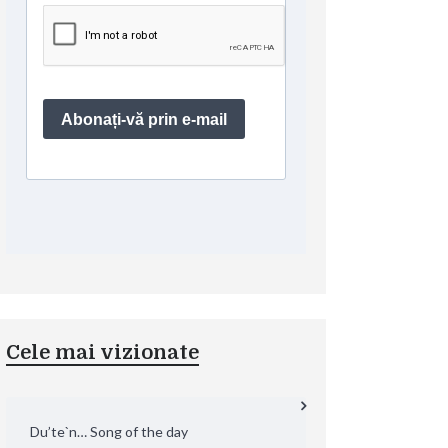
Cele mai vizionate
Du’te`n… Song of the day