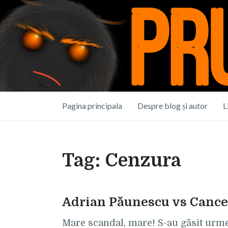
Pagina principala
Despre blog și autor
L
Tag:
Cenzura
Adrian Păunescu vs Cance
Mare scandal, mare! S-au găsit urme