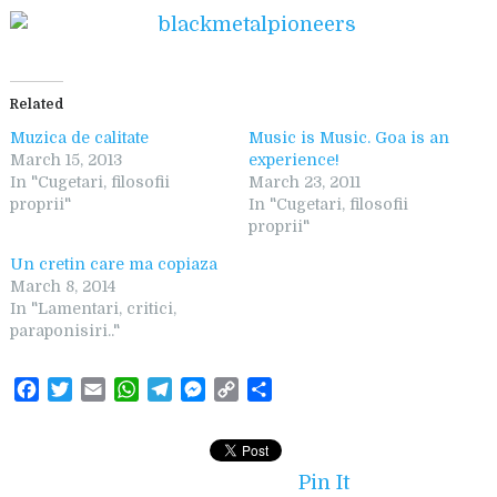
Related
Muzica de calitate
Music is Music. Goa is an
March 15, 2013
experience!
In "Cugetari, filosofii
March 23, 2011
proprii"
In "Cugetari, filosofii
proprii"
Un cretin care ma copiaza
March 8, 2014
In "Lamentari, critici,
paraponisiri.."
F
T
E
W
T
M
C
S
a
w
m
h
e
e
o
h
c
i
a
a
l
s
p
a
e
t
i
t
e
s
y
r
Pin It
b
t
l
s
g
e
L
e