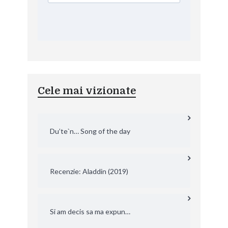
Cele mai vizionate
Du’te`n… Song of the day
Recenzie: Aladdin (2019)
Si am decis sa ma expun…