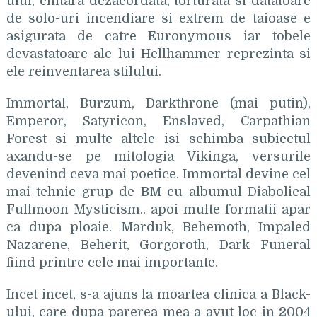
ului, chitara dezacordata, torturata si datatoare
de solo-uri incendiare si extrem de taioase e
asigurata de catre Euronymous iar tobele
devastatoare ale lui Hellhammer reprezinta si
ele reinventarea stilului.
Immortal, Burzum, Darkthrone (mai putin),
Emperor, Satyricon, Enslaved, Carpathian
Forest si multe altele isi schimba subiectul
axandu-se pe mitologia Vikinga, versurile
devenind ceva mai poetice. Immortal devine cel
mai tehnic grup de BM cu albumul Diabolical
Fullmoon Mysticism.. apoi multe formatii apar
ca dupa ploaie. Marduk, Behemoth, Impaled
Nazarene, Beherit, Gorgoroth, Dark Funeral
fiind printre cele mai importante.
Incet incet, s-a ajuns la moartea clinica a Black-
ului, care dupa parerea mea a avut loc in 2004