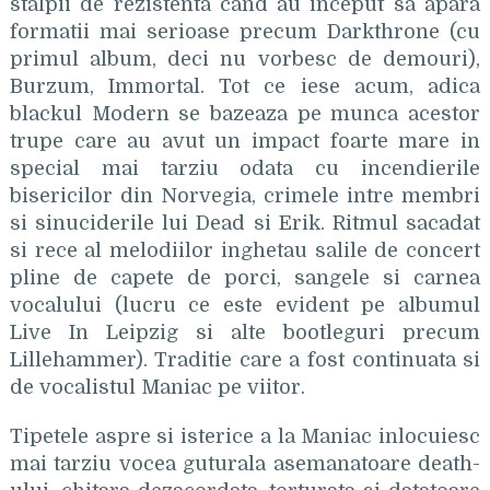
stalpii de rezistenta cand au inceput sa apara
formatii mai serioase precum Darkthrone (cu
primul album, deci nu vorbesc de demouri),
Burzum, Immortal. Tot ce iese acum, adica
blackul Modern se bazeaza pe munca acestor
trupe care au avut un impact foarte mare in
special mai tarziu odata cu incendierile
bisericilor din Norvegia, crimele intre membri
si sinuciderile lui Dead si Erik. Ritmul sacadat
si rece al melodiilor inghetau salile de concert
pline de capete de porci, sangele si carnea
vocalului (lucru ce este evident pe albumul
Live In Leipzig si alte bootleguri precum
Lillehammer). Traditie care a fost continuata si
de vocalistul Maniac pe viitor.
Tipetele aspre si isterice a la Maniac inlocuiesc
mai tarziu vocea guturala asemanatoare death-