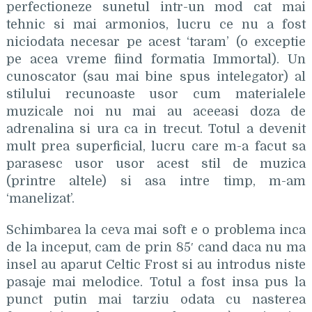
perfectioneze sunetul intr-un mod cat mai
tehnic si mai armonios, lucru ce nu a fost
niciodata necesar pe acest ‘taram’ (o exceptie
pe acea vreme fiind formatia Immortal). Un
cunoscator (sau mai bine spus intelegator) al
stilului recunoaste usor cum materialele
muzicale noi nu mai au aceeasi doza de
adrenalina si ura ca in trecut. Totul a devenit
mult prea superficial, lucru care m-a facut sa
parasesc usor usor acest stil de muzica
(printre altele) si asa intre timp, m-am
‘manelizat’.
Schimbarea la ceva mai soft e o problema inca
de la inceput, cam de prin 85′ cand daca nu ma
insel au aparut Celtic Frost si au introdus niste
pasaje mai melodice. Totul a fost insa pus la
punct putin mai tarziu odata cu nasterea