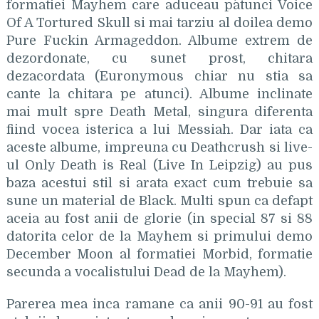
formatiei Mayhem care aduceau p`atunci Voice
Of A Tortured Skull si mai tarziu al doilea demo
Pure Fuckin Armageddon. Albume extrem de
dezordonate, cu sunet prost, chitara
dezacordata (Euronymous chiar nu stia sa
cante la chitara pe atunci). Albume inclinate
mai mult spre Death Metal, singura diferenta
fiind vocea isterica a lui Messiah. Dar iata ca
aceste albume, impreuna cu Deathcrush si live-
ul Only Death is Real (Live In Leipzig) au pus
baza acestui stil si arata exact cum trebuie sa
sune un material de Black. Multi spun ca defapt
aceia au fost anii de glorie (in special 87 si 88
datorita celor de la Mayhem si primului demo
December Moon al formatiei Morbid, formatie
secunda a vocalistului Dead de la Mayhem).
Parerea mea inca ramane ca anii 90-91 au fost