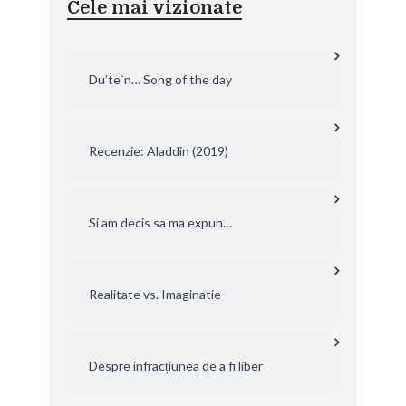
Cele mai vizionate
Du’te`n… Song of the day
Recenzie: Aladdin (2019)
Si am decis sa ma expun…
Realitate vs. Imaginatie
Despre infracțiunea de a fi liber