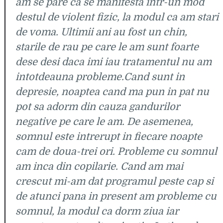
am se pare ca se manifesta intr-un mod
destul de violent fizic, la modul ca am stari
de voma. Ultimii ani au fost un chin,
starile de rau pe care le am sunt foarte
dese desi daca imi iau tratamentul nu am
intotdeauna probleme.Cand sunt in
depresie, noaptea cand ma pun in pat nu
pot sa adorm din cauza gandurilor
negative pe care le am. De asemenea,
somnul este intrerupt in fiecare noapte
cam de doua-trei ori. Probleme cu somnul
am inca din copilarie. Cand am mai
crescut mi-am dat programul peste cap si
de atunci pana in present am probleme cu
somnul, la modul ca dorm ziua iar