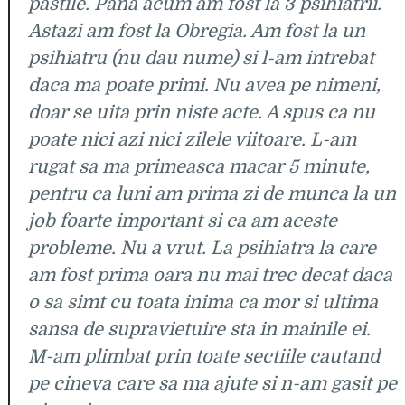
pastile. Pana acum am fost la 3 psihiatrii.
Astazi am fost la Obregia. Am fost la un
psihiatru (nu dau nume) si l-am intrebat
daca ma poate primi. Nu avea pe nimeni,
doar se uita prin niste acte. A spus ca nu
poate nici azi nici zilele viitoare. L-am
rugat sa ma primeasca macar 5 minute,
pentru ca luni am prima zi de munca la un
job foarte important si ca am aceste
probleme. Nu a vrut. La psihiatra la care
am fost prima oara nu mai trec decat daca
o sa simt cu toata inima ca mor si ultima
sansa de supravietuire sta in mainile ei.
M-am plimbat prin toate sectiile cautand
pe cineva care sa ma ajute si n-am gasit pe