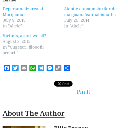
Related
Depersonalizarea si
Atentie consumatorilor de
Marijuana
marijuana/cannabis/iarba
July 9, 2015
July 20, 2014
In "Altele"
In "Altele"
Victims, aren’t we all?
August 8, 2015
In "Cugetari, filosofii
proprii"
F
T
E
W
T
M
C
S
a
w
m
h
e
e
o
h
c
i
a
a
l
s
p
a
e
t
i
t
e
s
y
r
Pin It
b
t
l
s
g
e
L
e
o
e
A
r
n
i
o
r
p
a
g
n
About The Author
k
p
m
e
k
r