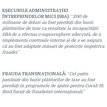
E
ȘECURILE ADMINISTRAȚIEI
ÎNTREPRINDELOR MICI (SBA)
: “
200 de
milioane de dolari au fost pierdu
ți din banii
plătitorilor de taxe ca rezultate la incapacității
SBA de a efectua o supraveghere adecvată, de a
implementa controale interne și de a se asigura
că au fost adoptate măsuri de protecție împotriva
fraudei.
”
FRAUDA TRANSNA
ȚIONALĂ:
“
Cel pu
țin
jumătate din banii plătitorilor de taxe au fost
pierduți în programele de ajutor pentru Covid-19,
fiind furați de fraudatori internaționali.
”