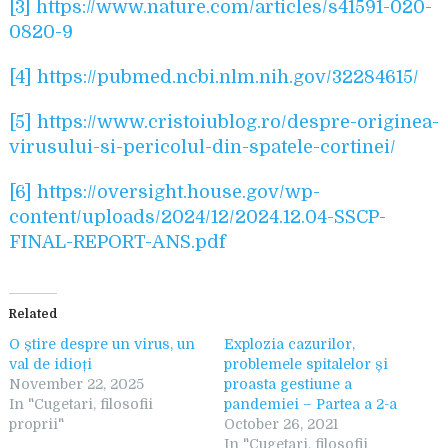
[3]
https://www.nature.com/articles/s41591-020-
0820-9
[4]
https://pubmed.ncbi.nlm.nih.gov/32284615/
[5]
https://www.cristoiublog.ro/despre-originea-
virusului-si-pericolul-din-spatele-cortinei/
[6]
https://oversight.house.gov/wp-
content/uploads/2024/12/2024.12.04-SSCP-
FINAL-REPORT-ANS.pdf
Related
O știre despre un virus, un
Explozia cazurilor,
val de idioți
problemele spitalelor și
November 22, 2025
proasta gestiune a
In "Cugetari, filosofii
pandemiei – Partea a 2-a
proprii"
October 26, 2021
In "Cugetari, filosofii