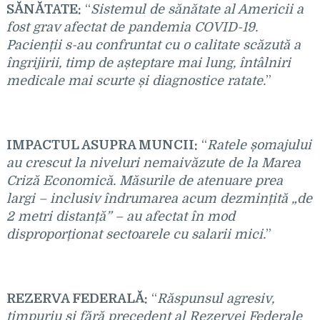
SĂNĂTATE:
“
Sistemul de sănătate al Americii a
fost grav afectat de pandemia COVID-19.
Pacienții s-au confruntat cu o calitate scăzută a
îngrijirii, timp de așteptare mai lung, întâlniri
medicale mai scurte și diagnostice ratate.
”
IMPACTUL ASUPRA MUNCII:
“
Ratele șomajului
au crescut la niveluri nemaivăzute de la Marea
Criz
ă Economică. Măsurile de atenuare prea
largi – inclusiv îndrumarea acum dezmințită „de
2 metri distanță” – au afectat în mod
disproporționat sectoarele cu salarii mici.
”
REZERVA FEDERALĂ:
“
Răspunsul agresiv,
timpuriu și fără precedent al Rezervei Federale