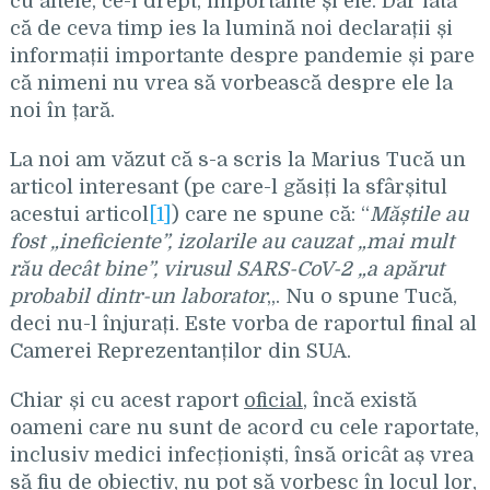
cu altele, ce-i drept, importante și ele. Dar iată
că de ceva timp ies la lumină noi declarații și
informații importante despre pandemie și pare
că nimeni nu vrea să vorbească despre ele la
noi în țară.
La noi am văzut că s-a scris la Marius Tucă un
articol interesant (pe care-l găsiți la sfârșitul
acestui articol
[1]
) care ne spune că: “
Măștile au
fost „ineficiente”, izolarile au cauzat „mai mult
rău decât bine”, virusul SARS-CoV-2 „a apărut
probabil dintr-un laborator
„. Nu o spune Tucă,
deci nu-l înjurați. Este vorba de raportul final al
Camerei Reprezentanților din SUA.
Chiar și cu acest raport
oficial
, încă există
oameni care nu sunt de acord cu cele raportate,
inclusiv medici infecționiști, însă oricât aș vrea
să fiu de obiectiv, nu pot să vorbesc în locul lor,