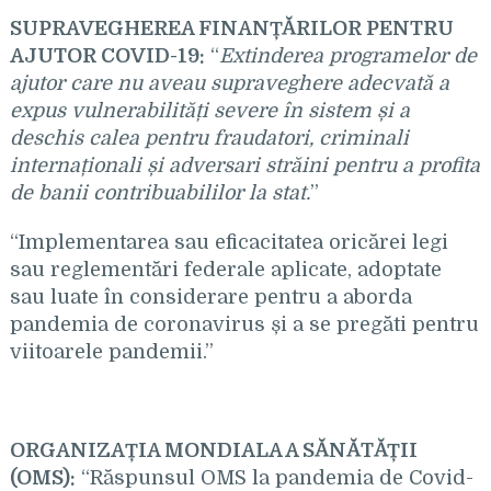
SUPRAVEGHEREA FINA
NȚĂRILOR PENTRU
AJUTOR COVID-19:
“
Extinderea programelor de
ajutor care nu aveau supraveghere adecvat
ă a
expus vulnerabilități severe în sistem și a
deschis calea pentru fraudatori, criminali
internaționali și adversari străini pentru a profita
de banii contribuabililor la stat.
”
“Implementarea sau eficacitatea oricărei legi
sau reglementări federale aplicate, adoptate
sau luate în considerare pentru a aborda
pandemia de coronavirus și a se pregăti pentru
viitoarele pandemii.”
ORGANIZAȚIA MONDIALA A SĂNĂTĂȚII
(OMS):
“Răspunsul OMS la pandemia de Covid-