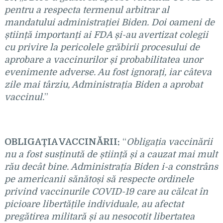
pentru a respecta termenul arbitrar al
mandatului administrației Biden. Doi oameni de
știință importanți ai FDA și-au avertizat colegii
cu privire la pericolele grăbirii procesului de
aprobare a vaccinurilor și probabilitatea unor
evenimente adverse. Au fost ignorați, iar câteva
zile mai târziu, Administrația Biden a aprobat
vaccinul.
”
OBLIGA
ȚIA VACCINĂRII:
“
Obligația vaccinării
nu a fost susținută de știință și a cauzat mai mult
rău decât bine. Administrația Biden i-a constrâns
pe americanii sănătoși să respecte ordinele
privind vaccinurile COVID-19 care au călcat în
picioare libertățile individuale, au afectat
pregătirea militară și au nesocotit libertatea