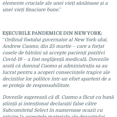
elemente cruciale ale unei vieți sănătoase și a
unei vieți finaciare bune.
”
EȘECURILE PANDEMICE DIN NEW YORK:
“
Ordinul fostului guvernator al New York-ului,
Andrew Cuomo, din 25 martie – care a for
țat
casele de bătrâni să accepte pacienți pozitivi
Covid-19 – a fost neglijență medicală. Dovezile
arată că domnul Cuomo și administrația sa au
lucrat pentru a acoperi consecințele tragice ale
deciziilor lor politice într-un efort apartent de a
se proteja de responsabilitate.
Dovezile sugerează că dl. Cuomo a făcut cu bună
știință și intenționat declarații false către
Subcomitetul Select în numeroase ocazii cu
privire la aspectele materiale ale dezastrului