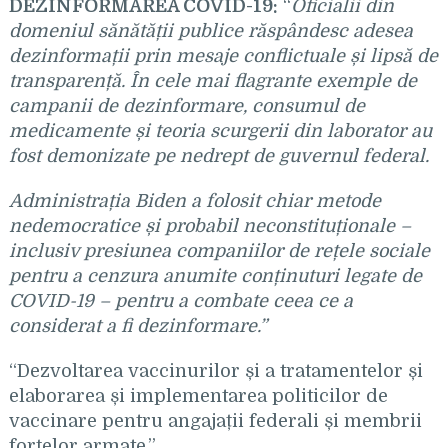
DEZINFORMAREA COVID-19:
“
Oficialii din
domeniul sănătății publice răspândesc adesea
dezinformații prin mesaje conflictuale și lipsă de
transparență. În cele mai flagrante exemple de
campanii de dezinformare, consumul de
medicamente și teoria scurgerii din laborator au
fost demonizate pe nedrept de guvernul federal.
Administrația Biden a folosit chiar metode
nedemocratice și probabil neconstituționale –
inclusiv presiunea companiilor de rețele sociale
pentru a cenzura anumite conținuturi legate de
COVID-19 – pentru a combate ceea ce a
considerat a fi dezinformare.”
“Dezvoltarea vaccinurilor și a tratamentelor și
elaborarea și implementarea politicilor de
vaccinare pentru angajații federali și membrii
forțelor armate.”