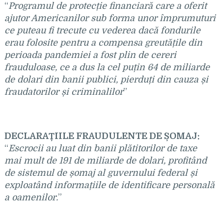
“
Programul de protec
ție financiară care a oferit
ajutor Americanilor sub forma unor împrumuturi
ce puteau fi trecute cu vederea dacă fondurile
erau folosite pentru a compensa greutățile din
perioada pandemiei a fost plin de cereri
frauduloase, ce a dus la cel puțin 64 de miliarde
de dolari din banii publici, pierduți din cauza și
fraudatorilor și criminalilor
”
DECLARAȚIILE FRAUDULENTE DE ȘOMAJ:
“
Escrocii au luat din banii pl
ătitorilor de taxe
mai mult de 191 de miliarde de dolari, profitând
de sistemul de șomaj al guvernului federal și
exploatând informațiile de identificare personală
a oamenilor.
”