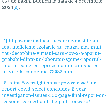
557 de pagini publicat la data de 4 decembrie
2024
[6]
.
[1]
https://mariustuca.ro/externe/mastile-au-
fost-ineficiente-izolarile-au-cauzat-mai-mult-
rau-decat-bine-virusul-sars-cov-2-a-aparut-
probabil-dintr-un-laborator-spune-raportul-
final-al-camerei-reprezentatilor-din-sua-cu-
privire-la-pandemie-72983.html
[2]
https://oversight.house.gov/release/final-
report-covid-select-concludes-2-year-
investigation-issues-500-page-final-report-on-
lessons-learned-and-the-path-forward/