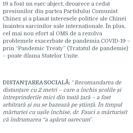
19 a fost un eșec abject, deoarece a cedat
presiunilor din partea Partidului Comunist
Chinez și a plasat interesele politice ale Chinei
înaintea sarcinilor sale internaționale. În plus,
cel mai nou efort al OMS de a rezolva
problemele exacerbate de pandemia COVID-19 –
prin “Pandemic Treaty” (Tratatul de pandemie)
– poate dăuna Statelor Unite.
DISTANȚAREA SOCIALĂ:
“
Recomandarea de
distan
țare cu 2 metri – care a închis școlile și
întreprinderile mici din toată țară – a fost
arbitrară și nu se bazează pe știință. În timpul
mărturiei cu ușile închise, dr. Fauci a mărturisit
că îndrumarea “a ap
ărut oarecum
”.