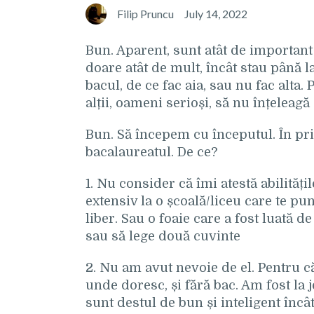
Filip Pruncu
July 14, 2022
Bun. Aparent, sunt atât de important 
doare atât de mult, încât stau până 
bacul, de ce fac aia, sau nu fac alta. 
alții, oameni serioși, să nu înțeleagă
Bun. Să începem cu începutul. În pr
bacalaureatul. De ce?
1. Nu consider că îmi atestă abilități
extensiv la o școală/liceu care te pune
liber. Sau o foaie care a fost luată d
sau să lege două cuvinte
2. Nu am avut nevoie de el. Pentru c
unde doresc, și fără bac. Am fost la 
sunt destul de bun și inteligent încâ