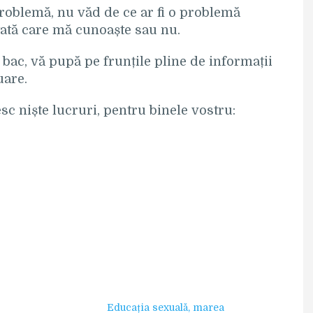
oblemă, nu văd de ce ar fi o problemă
tată care mă cunoaște sau nu.
 bac, vă pupă pe frunțile pline de informații
uare.
sc niște lucruri, pentru binele vostru:
Educația sexuală, marea