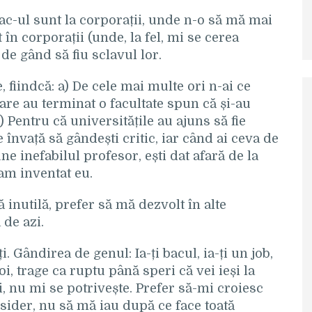
bac-ul sunt la corporații, unde n-o să mă mai
în corporații (unde, la fel, mi se cerea
 de gând să fiu sclavul lor.
 fiindcă: a) De cele mai multe ori n-ai ce
are au terminat o facultate spun că și-au
) Pentru că universitățile au ajuns să fie
 învață să gândești critic, iar când ai ceva de
ne inefabilul profesor, ești dat afară de la
-am inventat eu.
 inutilă, prefer să mă dezvolt în alte
 de azi.
ți. Gândirea de genul: Ia-ți bacul, ia-ți un job,
i, trage ca ruptu până speri că vei ieși la
i, nu mi se potrivește. Prefer să-mi croiesc
sider, nu să mă iau după ce face toată