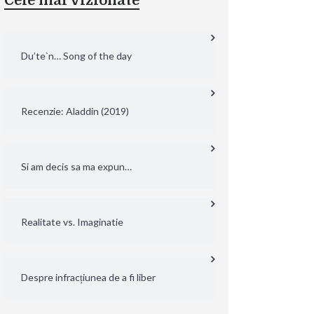
Cele mai vizionate
Du’te`n… Song of the day
Recenzie: Aladdin (2019)
Si am decis sa ma expun…
Realitate vs. Imaginatie
Despre infracțiunea de a fi liber