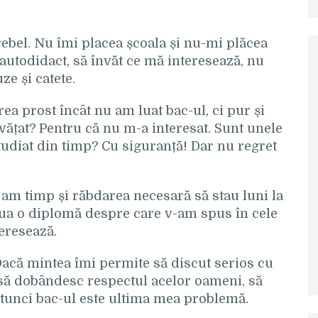
ebel. Nu îmi placea școala și nu-mi plăcea
 autodidact, să învăt ce mă interesează, nu
ze și catete.
a prost încât nu am luat bac-ul, ci pur și
ățat? Pentru că nu m-a interesat. Sunt unele
tudiat din timp? Cu siguranță! Dar nu regret
 am timp și răbdarea necesară să stau luni la
lua o diplomă despre care v-am spus în cele
eresează.
 Dacă mintea îmi permite să discut serios cu
 să dobândesc respectul acelor oameni, să
, atunci bac-ul este ultima mea problemă.