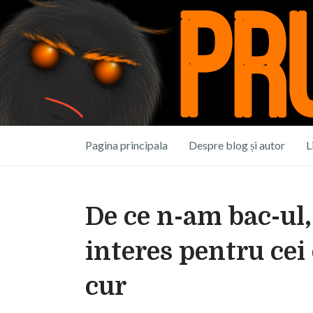
Pagina principala
Despre blog și autor
L
De ce n-am bac-ul,
interes pentru ce
cur