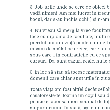
3. Job-urile unde se cere de obicei 
vadă nimeni. Am mai lucrat în trecut 
bacul, dar s-au închis ochii) și n-am
4. Nu vreau să merg la vreo facultate,
face cu diploma de facultate, mulți c
pierdut ani din viață pentru nimic. b
mașini de spălat pe creier, care nu te
spus care-i în contradicție cu ce spu
cursuri. Da, sunt cazuri reale, nu le
5. În loc să stau să tocesc matematică
domenii care chiar sunt utile în ziua
Toată viața am fost altfel decât ceilal
căsătorește-te, toarnă un copil sau do
pensie și apoi să mori scuipat de toț
singur drumul în viață, așa cum con