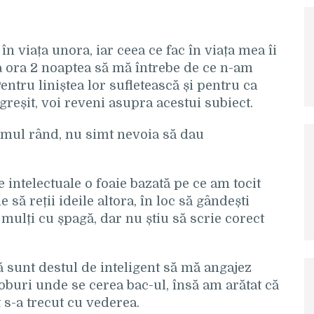
în viața unora, iar ceea ce fac în viața mea îi
la ora 2 noaptea să mă întrebe de ce n-am
Pentru liniștea lor sufletească și pentru ca
 greșit, voi reveni asupra acestui subiect.
imul rând, nu simt nevoia să dau
le intelectuale o foaie bazată pe ce am tocit
 să reții ideile altora, în loc să gândești
e mulți cu șpagă, dar nu știu să scrie corect
ă sunt destul de inteligent să mă angajez
joburi unde se cerea bac-ul, însă am arătat că
t s-a trecut cu vederea.