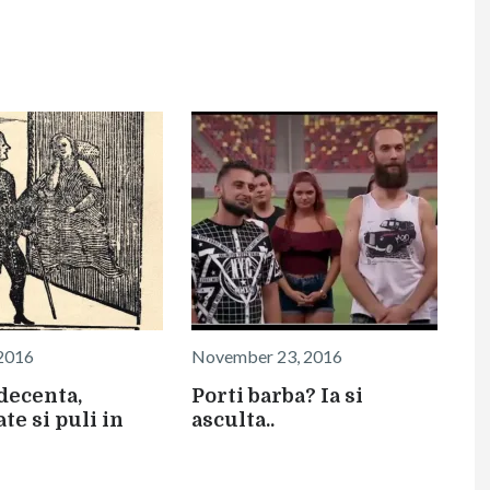
 2016
November 23, 2016
decenta,
Porti barba? Ia si
te si puli in
asculta..