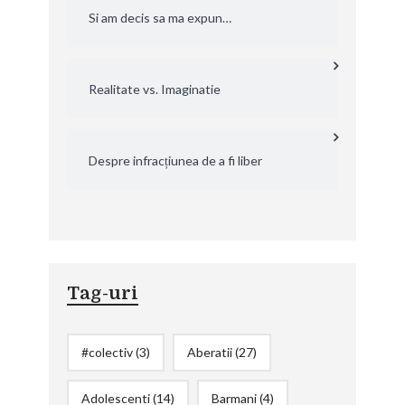
Si am decis sa ma expun…
Realitate vs. Imaginatie
Despre infracțiunea de a fi liber
Tag-uri
#colectiv
(3)
Aberatii
(27)
Adolescenti
(14)
Barmani
(4)