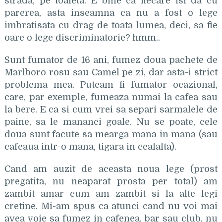
strada, pe toaleta. E bine ca fiecare isi da cu
parerea, asta inseamna ca nu a fost o lege
imbratisata cu drag de toata lumea, deci, sa fie
oare o lege discriminatorie? hmm..
Sunt fumator de 16 ani, fumez doua pachete de
Marlboro rosu sau Camel pe zi, dar asta-i strict
problema mea. Puteam fi fumator ocazional,
care, par exemple, fumeaza numai la cafea sau
la bere. E ca si cum vrei sa separi sarmalele de
paine, sa le mananci goale. Nu se poate, cele
doua sunt facute sa mearga mana in mana (sau
cafeaua intr-o mana, tigara in cealalta).
Cand am auzit de aceasta noua lege (prost
pregatita, nu neaparat prosta per total) am
zambit amar cum am zambit si la alte legi
cretine. Mi-am spus ca atunci cand nu voi mai
avea voie sa fumez in cafenea, bar sau club, nu