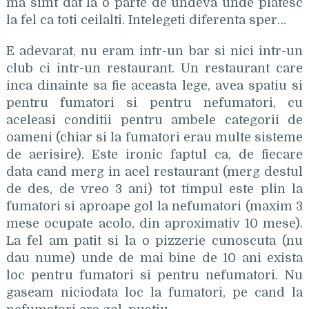
ma simt dat la o parte de undeva unde platesc
la fel ca toti ceilalti. Intelegeti diferenta sper…
E adevarat, nu eram intr-un bar si nici intr-un
club ci intr-un restaurant. Un restaurant care
inca dinainte sa fie aceasta lege, avea spatiu si
pentru fumatori si pentru nefumatori, cu
aceleasi conditii pentru ambele categorii de
oameni (chiar si la fumatori erau multe sisteme
de aerisire). Este ironic faptul ca, de fiecare
data cand merg in acel restaurant (merg destul
de des, de vreo 3 ani) tot timpul este plin la
fumatori si aproape gol la nefumatori (maxim 3
mese ocupate acolo, din aproximativ 10 mese).
La fel am patit si la o pizzerie cunoscuta (nu
dau nume) unde de mai bine de 10 ani exista
loc pentru fumatori si pentru nefumatori. Nu
gaseam niciodata loc la fumatori, pe cand la