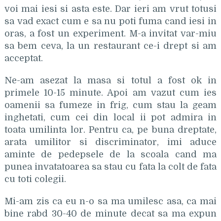
voi mai iesi si asta este. Dar ieri am vrut totusi
sa vad exact cum e sa nu poti fuma cand iesi in
oras, a fost un experiment. M-a invitat var-miu
sa bem ceva, la un restaurant ce-i drept si am
acceptat.
Ne-am asezat la masa si totul a fost ok in
primele 10-15 minute. Apoi am vazut cum ies
oamenii sa fumeze in frig, cum stau la geam
inghetati, cum cei din local ii pot admira in
toata umilinta lor. Pentru ca, pe buna dreptate,
arata umilitor si discriminator, imi aduce
aminte de pedepsele de la scoala cand ma
punea invatatoarea sa stau cu fata la colt de fata
cu toti colegii.
Mi-am zis ca eu n-o sa ma umilesc asa, ca mai
bine rabd 30-40 de minute decat sa ma expun