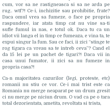
cum, vor sa ne rastigneasca si sa ne arda pe
rug.. wtf?! Ce-i, inchizitie sau prohibitie, frate?
Daca omul vrea sa fumeze, o face pe propria
raspundere, iar atata timp cat nu vine sa-ti
sufle fumul in nas, e totul ok. Daca tu ca un
idiot vii langa el in timp ce fumeaza, e vina ta, te
expui singur la fum. Sau ce faci, ii zici “stinge te
rog tigara ca vreau sa te intreb ceva”? Cand el
da 15 lei pe un pachet de tigari?! Daca vii in
casa unui fumator, ii zici sa nu fumeze in
propria casa?!
Ca-n majoritatea cazurilor (legi, proteste, etc)
romanii nu stiu ce vor. Ce-i mai trist este ca
Romania nu merge neaparat pe un drum gresit
ci nu merge pe niciun drum. O vad ca pe o tara
total dezorientata, ametita, revoltata si trista,