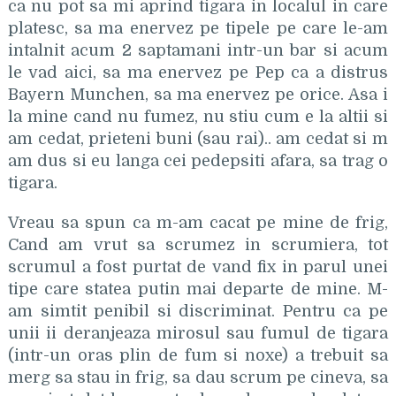
ca nu pot sa mi aprind tigara in localul in care
platesc, sa ma enervez pe tipele pe care le-am
intalnit acum 2 saptamani intr-un bar si acum
le vad aici, sa ma enervez pe Pep ca a distrus
Bayern Munchen, sa ma enervez pe orice. Asa i
la mine cand nu fumez, nu stiu cum e la altii si
am cedat, prieteni buni (sau rai).. am cedat si m
am dus si eu langa cei pedepsiti afara, sa trag o
tigara.
Vreau sa spun ca m-am cacat pe mine de frig,
Cand am vrut sa scrumez in scrumiera, tot
scrumul a fost purtat de vand fix in parul unei
tipe care statea putin mai departe de mine. M-
am simtit penibil si discriminat. Pentru ca pe
unii ii deranjeaza mirosul sau fumul de tigara
(intr-un oras plin de fum si noxe) a trebuit sa
merg sa stau in frig, sa dau scrum pe cineva, sa