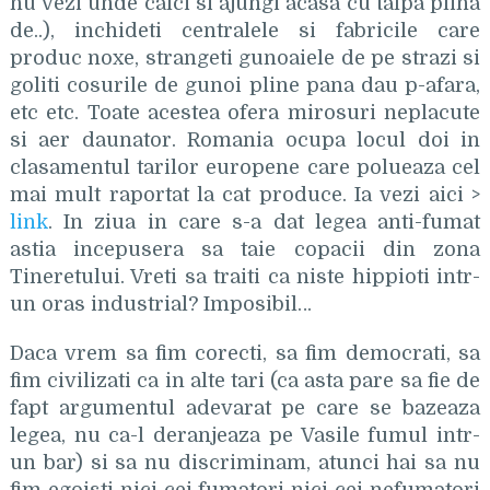
nu vezi unde calci si ajungi acasa cu talpa plina
de..), inchideti centralele si fabricile care
produc noxe, strangeti gunoaiele de pe strazi si
goliti cosurile de gunoi pline pana dau p-afara,
etc etc. Toate acestea ofera mirosuri neplacute
si aer daunator. Romania ocupa locul doi in
clasamentul tarilor europene care polueaza cel
mai mult raportat la cat produce. Ia vezi aici >
link
. In ziua in care s-a dat legea anti-fumat
astia incepusera sa taie copacii din zona
Tineretului. Vreti sa traiti ca niste hippioti intr-
un oras industrial? Imposibil…
Daca vrem sa fim corecti, sa fim democrati, sa
fim civilizati ca in alte tari (ca asta pare sa fie de
fapt argumentul adevarat pe care se bazeaza
legea, nu ca-l deranjeaza pe Vasile fumul intr-
un bar) si sa nu discriminam, atunci hai sa nu