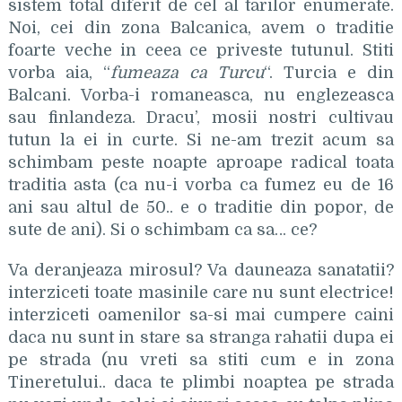
sistem total diferit de cel al tarilor enumerate.
Noi, cei din zona Balcanica, avem o traditie
foarte veche in ceea ce priveste tutunul. Stiti
vorba aia, “
fumeaza ca Turcu
“. Turcia e din
Balcani. Vorba-i romaneasca, nu englezeasca
sau finlandeza. Dracu’, mosii nostri cultivau
tutun la ei in curte. Si ne-am trezit acum sa
schimbam peste noapte aproape radical toata
traditia asta (ca nu-i vorba ca fumez eu de 16
ani sau altul de 50.. e o traditie din popor, de
sute de ani).
Si o schimbam ca sa… ce?
Va deranjeaza mirosul? Va dauneaza sanatatii?
interziceti toate masinile care nu sunt electrice!
interziceti oamenilor sa-si mai cumpere caini
daca nu sunt in stare sa stranga rahatii dupa ei
pe strada (nu vreti sa stiti cum e in zona
Tineretului.. daca te plimbi noaptea pe strada