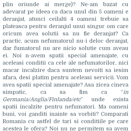
plin oriunde ai merge)? Ne-am bazat cu
adevarat pe ideea ca daca unul din 5 oameni e
deranjat, atunci ceilalti 4 oameni trebuie sa
plateasca pentru deranjul unui singur om care
oricum avea solutii sa nu fie deranjat? Ca
practic, acum nefumatorul nu-i deloc deranjat,
dar fumatorul nu are nicio solutie cum aveau
ei. Noi n-avem spatii special amenajate, cu
aceleasi conditii ca cele ale nefumatorilor, nici
macar incalzire daca suntem nevoiti sa iesim
afara, desi platim pentru aceleasi servicii. Vom
avea spatii special amenajate? Asa zicea cineva
simpatic, ca sa fim ca “
in
Germania/Anglia/Finlanda/etc
” unde exista
spatii incalzite pentru nefumatori. Ma oameni
buni, voi ganditi inainte sa vorbiti? Comparati
Romania cu astfel de tari si conditiile pe care
acestea le ofera? Noi nu ne permitem sa avem