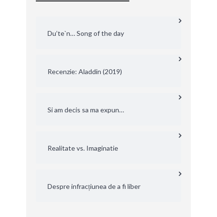
Du’te`n… Song of the day
Recenzie: Aladdin (2019)
Si am decis sa ma expun…
Realitate vs. Imaginatie
Despre infracțiunea de a fi liber