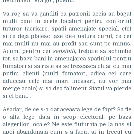
nefumatori era gol, pustiu.
Va rog sa va ganditi ca patronii aceia au bagat
multi bani in acele localuri pentru confortul
tuturor (aerisire, spatii amenajate special, etc)
si ca deja platesc taxe de-i ustura curul, ca cei
mai multi nu mai au profit sau sunt pe minus.
Acum, pentru cei
sensibili
, trebuie sa schimbe
tot, sa bage bani in amenajarea spatiului pentru
fumatori si sa riste sa se trezeasca chiar cu mai
putini clienti (multi fumatori, adica cei care
aduceau cele mai mari incasari, nu vor mai
merge acolo) si sa dea faliment. Statul va pierde
si el bani…
Asadar, de ce s-a dat aceasta lege de fapt? Sa fie
o alta lege data in scop electoral, pe baza
alegerilor locale? Ne este fluturata pe la nas si
apoi abandonata cum s-a facut si in trecut cu