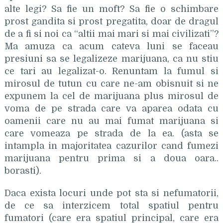
alte legi? Sa fie un moft? Sa fie o schimbare
prost gandita si prost pregatita, doar de dragul
de a fi si noi ca “altii mai mari si mai civilizati”?
Ma amuza ca acum cateva luni se faceau
presiuni sa se legalizeze marijuana, ca nu stiu
ce tari au legalizat-o. Renuntam la fumul si
mirosul de tutun cu care ne-am obisnuit si ne
expunem la cel de marijuana plus mirosul de
voma de pe strada care va aparea odata cu
oamenii care nu au mai fumat marijuana si
care vomeaza pe strada de la ea. (asta se
intampla in majoritatea cazurilor cand fumezi
marijuana pentru prima si a doua oara..
borasti).
Daca exista locuri unde pot sta si nefumatorii,
de ce sa interzicem total spatiul pentru
fumatori (care era spatiul principal, care era