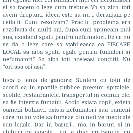
fim egoisti nici cei fumatori nici cei nefumatori
si sa facem o lege cum trebuie. Va sa zica, toti
avem drepturi, ideea este sa nu i deranjam pe
ceilalti. Cum rezolvam? Practic problema era
rezolvata de multi ani, dupa cum spuneam mai
sus, existand spatii pentru nefumatori. De ce nu
se da o lege care sa stabileasca ca FIECARE
LOCAL sa aiba spatii egale pentru fumatori si
nefumatori? Sa aiba toti aceleasi conditii. Nu
“ori asa ori asa”.
Inca o tema de gandire: Suntem cu totii de
acord ca in spatiile publice precum spitalele,
scolile, restaurantele, transportul in comun etc.
sa fie interzis fumatul. Acolo exista copii, exista
oameni bolnavi, exista nefumatori sau oameni
care nu au voie sa fumeze din motive medicale
sau legale. Dar in baruri… ma, in baruri si in
cluburi de noapte… nu te duci cu familia, cu