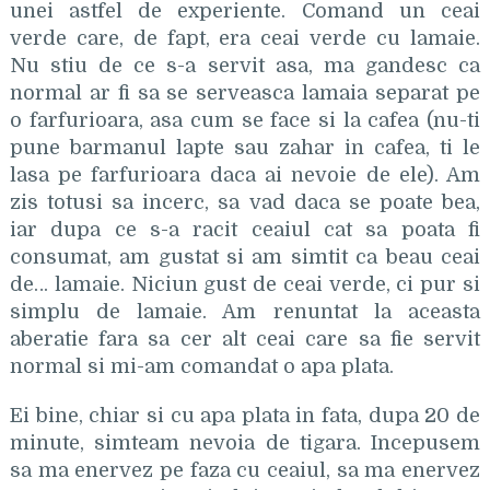
unei astfel de experiente. Comand un ceai
verde care, de fapt, era ceai verde cu lamaie.
Nu stiu de ce s-a servit asa, ma gandesc ca
normal ar fi sa se serveasca lamaia separat pe
o farfurioara, asa cum se face si la cafea (nu-ti
pune barmanul lapte sau zahar in cafea, ti le
lasa pe farfurioara daca ai nevoie de ele). Am
zis totusi sa incerc, sa vad daca se poate bea,
iar dupa ce s-a racit ceaiul cat sa poata fi
consumat, am gustat si am simtit ca beau ceai
de… lamaie. Niciun gust de ceai verde, ci pur si
simplu de lamaie. Am renuntat la aceasta
aberatie fara sa cer alt ceai care sa fie servit
normal si mi-am comandat o apa plata.
Ei bine, chiar si cu apa plata in fata, dupa 20 de
minute, simteam nevoia de tigara. Incepusem
sa ma enervez pe faza cu ceaiul, sa ma enervez