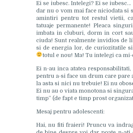
Ei se iubesc. Intelegi? Ei se iubesc… d
dar nu o vom mai face niciodata si s
amintiri pentru tot restul vietii, 
tatuaje permanente! Pleaca singuri
imbata in cluburi, dorm in cort sau
ciuda! Sunt realmente invidios de lib
si de energia lor, de curiozitatile 
totul e nou! Ma! Tu intelegi ca mi
Ei n-au inca atatea responsabilitati,
pentru a-si face un drum care pare 
la asta si nici nu trebuie! Ei nu ob
Ei nu au o viata monotona si singur
timp” (de fapt e timp prost organizat
Mesaj pentru adolescenti:
Hai, nu fiti fraieri! Pruncu va ind
de bine despre voi dar poate n-ati