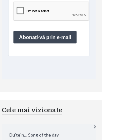
Cele mai vizionate
Du’te`n… Song of the day