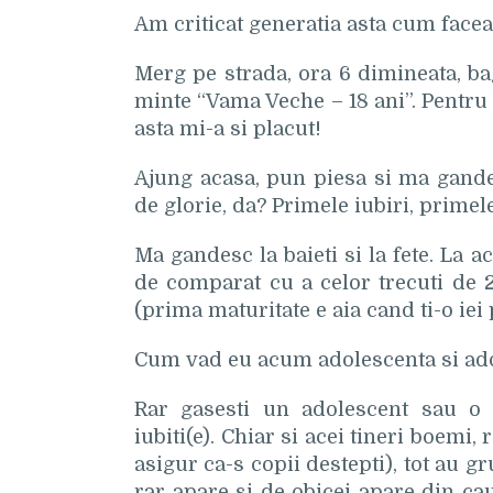
Am criticat generatia asta cum face
Merg pe strada, ora 6 dimineata, ba
minte “Vama Veche – 18 ani”. Pentru 
asta mi-a si placut!
Ajung acasa, pun piesa si ma gandesc
de glorie, da? Primele iubiri, prim
Ma gandesc la baieti si la fete. La ac
de comparat cu a celor trecuti de 2
(prima maturitate e aia cand ti-o iei
Cum vad eu acum adolescenta si ado
Rar gasesti un adolescent sau o a
iubiti(e). Chiar si acei tineri boemi, 
asigur ca-s copii destepti), tot au 
rar apare si de obicei apare din cau