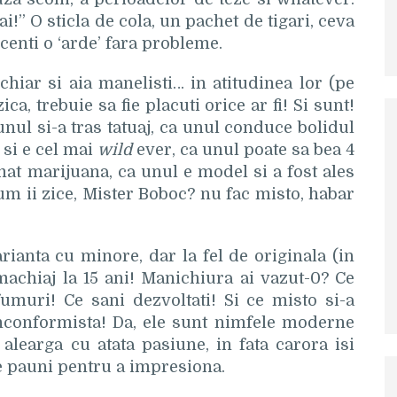
hai!” O sticla de cola, un pachet de tigari, ceva
centi o ‘arde’ fara probleme.
 chiar si aia manelisti… in atitudinea lor (pe
ca, trebuie sa fie placuti orice ar fi! Si sunt!
unul si-a tras tatuaj, ca unul conduce bolidul
i si e cel mai
wild
ever, ca unul poate sa bea 4
mat marijuana, ca unul e model si a fost ales
cum ii zice, Mister Boboc? nu fac misto, habar
rianta cu minore, dar la fel de originala (in
 machiaj la 15 ani! Manichiura ai vazut-0? Ce
fumuri! Ce sani dezvoltati! Si ce misto si-a
onconformista! Da, ele sunt nimfele moderne
alearga cu atata pasiune, in fata carora isi
te pauni pentru a impresiona.