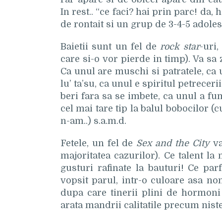
In rest.. “ce faci? hai prin parc! da, 
de rontait si un grup de 3-4-5 adoles
Baietii sunt un fel de
rock star
-uri,
care si-o vor pierde in timp). Va sa zi
Ca unul are muschi si patratele, ca 
lu’ ta’su, ca unul e spiritul petreceri
beri fara sa se imbete, ca unul a fu
cel mai tare tip la balul bobocilor (
n-am..) s.a.m.d.
Fetele, un fel de
Sex and the City
va
majoritatea cazurilor). Ce talent la
gusturi rafinate la bauturi! Ce par
vopsit parul, intr-o culoare asa n
dupa care tinerii plini de hormoni 
arata mandrii calitatile precum nis