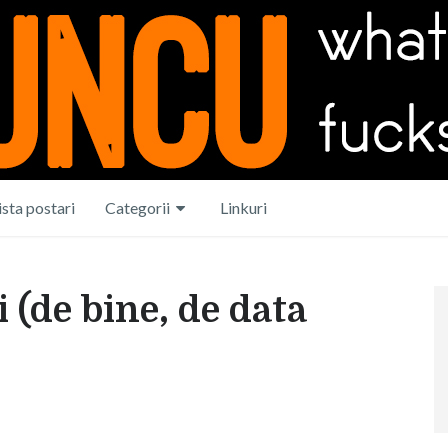
ista postari
Categorii
Linkuri
 (de bine, de data