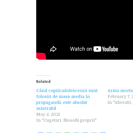
Related
Când copiii/adolescenții sunt
Arma mortal
folosiți de mass media în
February 7, 
propagandă, este absolut
In "Aberatii,
mizerabil
May 2, 2021
In "Cugetari, filosofii proprii"