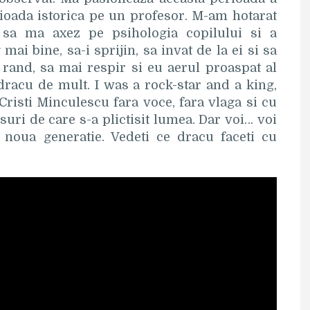
erioada istorica pe un profesor. M-am hotarat
 sa ma axez pe psihologia copilului si a
mai bine, sa-i sprijin, sa invat de la ei si sa
l rand, sa mai respir si eu aerul proaspat al
 dracu de mult.
I was a rock-star and a king,
Cristi Minculescu fara voce, fara vlaga si cu
suri de care s-a plictisit lumea. Dar voi… voi
noua generatie. Vedeti ce dracu faceti cu