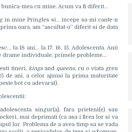
a bunica-mea cu mine. Acum va fi diferit…
g in mine Pringles si… incepe sa-mi cante-n
prima oara, am “ascultat-o” diferit si de data
… la 18 ani… la 17, 16, 15. Adolescenta. Anii
ele drame individuale, primele probleme…
esti tineri,
kings
and
queens
, cu o viata greu
5 de ani, a celor ajunsi la prima maturitate
 peste bot cu adevarat).
lescentii:
dolescenta singur(a), fara prieteni(e) sau
rockeri, mai deprimati (ca asa-i firea lor si va
grupul lor. Problema de a avea timp sa se vada
za scolii, a perioadelor de teze si whatever.