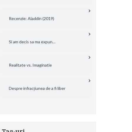
Recenzie: Aladdin (2019)
Si am decis sa ma expun…
Realitate vs. Imaginatie
Despre infracțiunea de a fi liber
Tag-uri