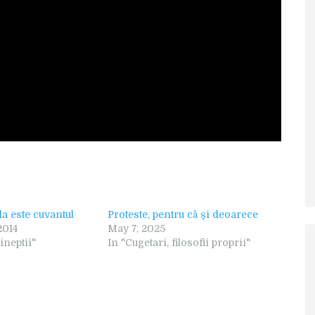
a este cuvantul
Proteste, pentru că și deoarece
2014
May 7, 2025
 ineptii"
In "Cugetari, filosofii proprii"