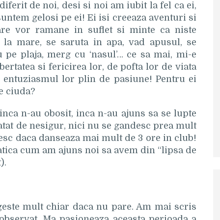
iferit de noi, desi si noi am iubit la fel ca ei,
untem gelosi pe ei! Ei isi creeaza aventuri si
care vor ramane in suflet si minte ca niste
 la mare, se saruta in apa, vad apusul, se
 pe plaja, merg cu ‘nasul’… ce sa mai, mi-e
ertatea si fericirea lor, de pofta lor de viata
si entuziasmul lor plin de pasiune! Pentru ei
-e ciuda?
 inca n-au obosit, inca n-au ajuns sa se lupte
atat de nesigur, nici nu se gandesc prea mult
osesc daca danseaza mai mult de 3 ore in club!
atica cum am ajuns noi sa avem din “lipsa de
).
rageste mult chiar daca nu pare. Am mai scris
 observat. Ma pasioneaza aceasta perioada a