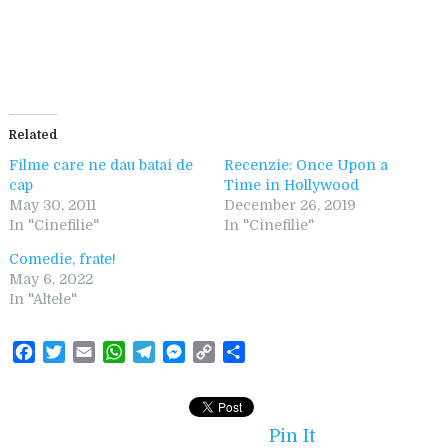
Related
Filme care ne dau batai de
Recenzie: Once Upon a
cap
Time in Hollywood
May 30, 2011
December 26, 2019
In "Cinefilie"
In "Cinefilie"
Comedie, frate!
May 6, 2022
In "Altele"
F
T
E
W
T
M
C
S
a
w
m
h
e
e
o
h
c
i
a
a
l
s
p
a
e
t
i
t
e
s
y
r
Pin It
b
t
l
s
g
e
L
e