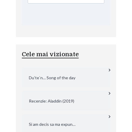
Cele mai vizionate
Du’te`n… Song of the day
Recenzie: Aladdin (2019)
Si am decis sa ma expun…