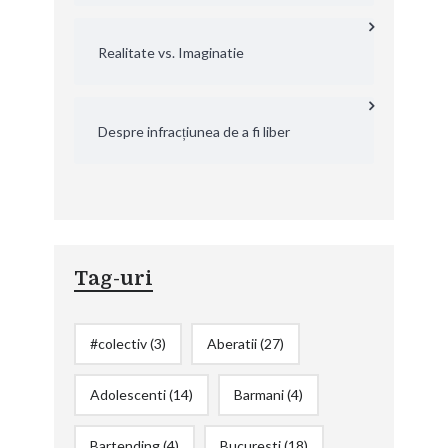
Realitate vs. Imaginatie
Despre infracțiunea de a fi liber
Tag-uri
#colectiv
(3)
Aberatii
(27)
Adolescenti
(14)
Barmani
(4)
Bartending
(4)
Bucuresti
(18)