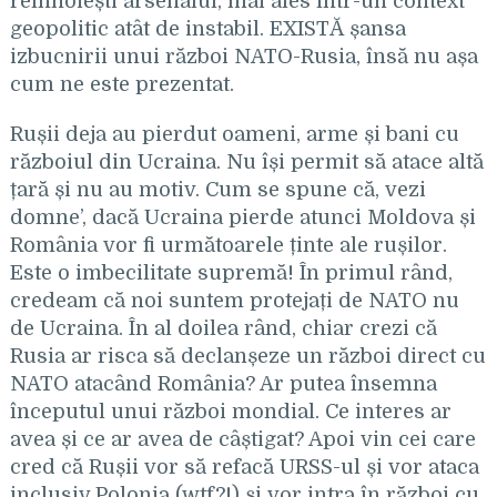
reînnoiești arsenalul, mai ales într-un context
geopolitic atât de instabil. EXISTĂ șansa
izbucnirii unui război NATO-Rusia, însă nu așa
cum ne este prezentat.
Rușii deja au pierdut oameni, arme și bani cu
războiul din Ucraina. Nu își permit să atace altă
țară și nu au motiv. Cum se spune că, vezi
domne’, dacă Ucraina pierde atunci Moldova și
România vor fi următoarele ținte ale rușilor.
Este o imbecilitate supremă! În primul rând,
credeam că noi suntem protejați de NATO nu
de Ucraina. În al doilea rând, chiar crezi că
Rusia ar risca să declanșeze un război direct cu
NATO atacând România? Ar putea însemna
începutul unui război mondial. Ce interes ar
avea și ce ar avea de câștigat? Apoi vin cei care
cred că Rușii vor să refacă URSS-ul și vor ataca
inclusiv Polonia (wtf?!) și vor intra în război cu