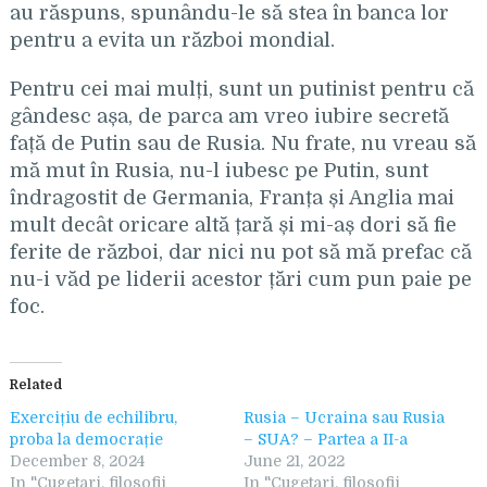
au răspuns, spunându-le să stea în banca lor
pentru a evita un război mondial.
Pentru cei mai mulți, sunt un putinist pentru că
gândesc așa, de parca am vreo iubire secretă
față de Putin sau de Rusia. Nu frate, nu vreau să
mă mut în Rusia, nu-l iubesc pe Putin, sunt
îndragostit de Germania, Franța și Anglia mai
mult decât oricare altă țară și mi-aș dori să fie
ferite de război, dar nici nu pot să mă prefac că
nu-i văd pe liderii acestor țări cum pun paie pe
foc.
Related
Exercițiu de echilibru,
Rusia – Ucraina sau Rusia
proba la democrație
– SUA? – Partea a II-a
December 8, 2024
June 21, 2022
In "Cugetari, filosofii
In "Cugetari, filosofii