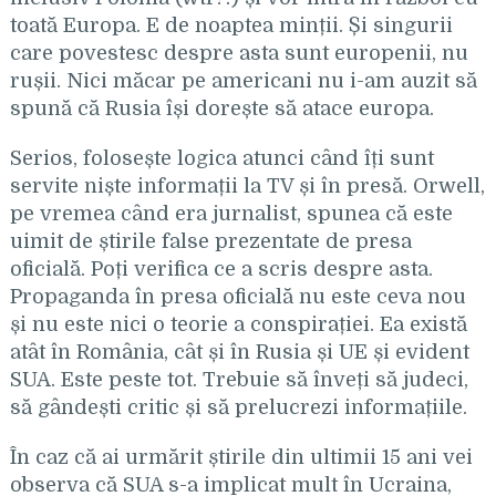
toată Europa. E de noaptea minții. Și singurii
care povestesc despre asta sunt europenii, nu
rușii. Nici măcar pe americani nu i-am auzit să
spună că Rusia își dorește să atace europa.
Serios, folosește logica atunci când îți sunt
servite niște informații la TV și în presă. Orwell,
pe vremea când era jurnalist, spunea că este
uimit de știrile false prezentate de presa
oficială. Poți verifica ce a scris despre asta.
Propaganda în presa oficială nu este ceva nou
și nu este nici o teorie a conspirației. Ea există
atât în România, cât și în Rusia și UE și evident
SUA. Este peste tot. Trebuie să înveți să judeci,
să gândești critic și să prelucrezi informațiile.
În caz că ai urmărit știrile din ultimii 15 ani vei
observa că SUA s-a implicat mult în Ucraina,