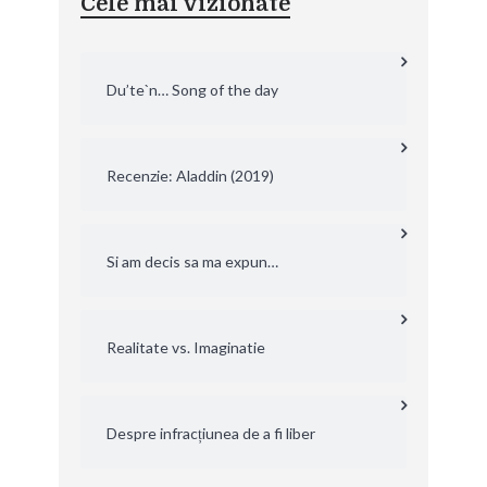
Cele mai vizionate
Du’te`n… Song of the day
Recenzie: Aladdin (2019)
Si am decis sa ma expun…
Realitate vs. Imaginatie
Despre infracțiunea de a fi liber