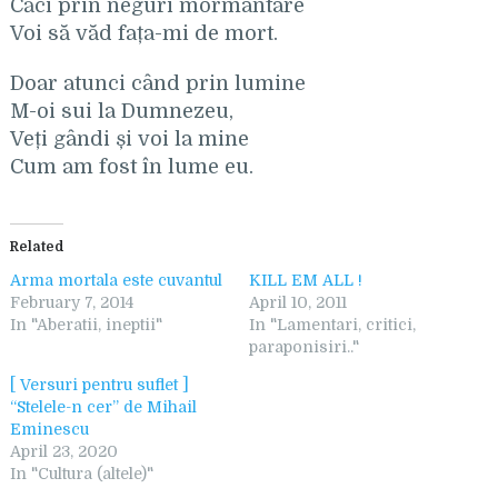
Căci prin neguri mormântare
Voi să văd fața-mi de mort.
Doar atunci când prin lumine
M-oi sui la Dumnezeu,
Veți gândi și voi la mine
Cum am fost în lume eu.
Related
Arma mortala este cuvantul
KILL EM ALL !
February 7, 2014
April 10, 2011
In "Aberatii, ineptii"
In "Lamentari, critici,
paraponisiri.."
[ Versuri pentru suflet ]
“Stelele-n cer” de Mihail
Eminescu
April 23, 2020
In "Cultura (altele)"