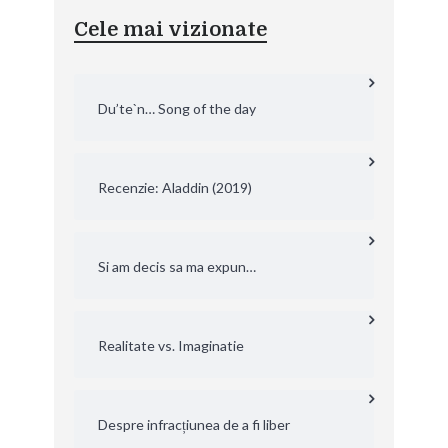
Cele mai vizionate
Du’te`n… Song of the day
Recenzie: Aladdin (2019)
Si am decis sa ma expun…
Realitate vs. Imaginatie
Despre infracțiunea de a fi liber