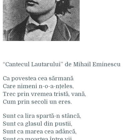
“Cantecul Lautarului” de Mihail Eminescu
Ca povestea cea sărmană
Care nimeni n-o-a-nțeles,
Trec prin vremea tristă, vană,
Cum prin secoli un eres.
Sunt ca lira spartă-n stâncă,
Sunt ca glasul din pustii,
Sunt ca marea cea adâncă,
Sunt ca moartea între vii.