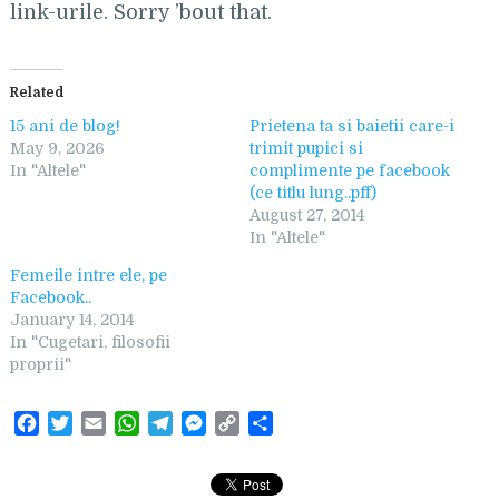
link-urile. Sorry ’bout that.
Related
15 ani de blog!
Prietena ta si baietii care-i
May 9, 2026
trimit pupici si
In "Altele"
complimente pe facebook
(ce titlu lung..pff)
August 27, 2014
In "Altele"
Femeile intre ele, pe
Facebook..
January 14, 2014
In "Cugetari, filosofii
proprii"
F
T
E
W
T
M
C
S
a
w
m
h
e
e
o
h
c
i
a
a
l
s
p
a
e
t
i
t
e
s
y
r