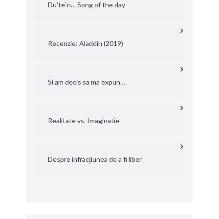
Du’te`n… Song of the day
Recenzie: Aladdin (2019)
Si am decis sa ma expun…
Realitate vs. Imaginatie
Despre infracțiunea de a fi liber