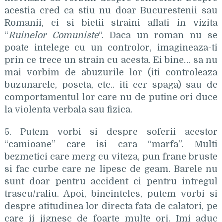
acestia cred ca stiu nu doar Bucurestenii sau
Romanii, ci si bietii straini aflati in vizita
“
Ruinelor Comuniste
“. Daca un roman nu se
poate intelege cu un controlor, imagineaza-ti
prin ce trece un strain cu acesta. Ei bine… sa nu
mai vorbim de abuzurile lor (iti controleaza
buzunarele, poseta, etc.. iti cer spaga) sau de
comportamentul lor care nu de putine ori duce
la violenta verbala sau fizica.
5. Putem vorbi si despre soferii acestor
“camioane” care isi cara “marfa”. Multi
bezmetici care merg cu viteza, pun frane bruste
si fac curbe care ne lipesc de geam. Barele nu
sunt doar pentru accident ci pentru intregul
traseu/raliu. Apoi, bineinteles, putem vorbi si
despre atitudinea lor directa fata de calatori, pe
care ii jignesc de foarte multe ori. Imi aduc