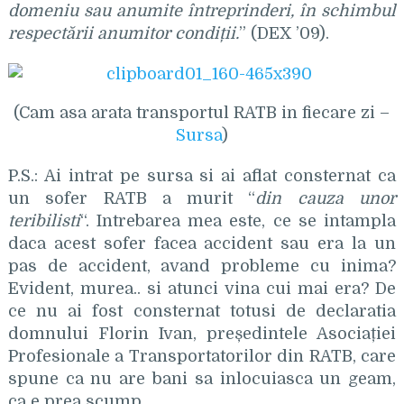
domeniu sau anumite întreprinderi, în schimbul
respectării anumitor condiții.
” (DEX ’09).
(Cam asa arata transportul RATB in fiecare zi –
Sursa
)
P.S.: Ai intrat pe sursa si ai aflat consternat ca
un sofer RATB a murit “
din cauza unor
teribilisti
“. Intrebarea mea este, ce se intampla
daca acest sofer facea accident sau era la un
pas de accident, avand probleme cu inima?
Evident, murea.. si atunci vina cui mai era? De
ce nu ai fost consternat totusi de declaratia
domnului Florin Ivan, președintele Asociației
Profesionale a Transportatorilor din RATB, care
spune ca nu are bani sa inlocuiasca un geam,
ca e prea scump.