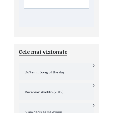
Cele mai vizionate
Du’te`n… Song of the day
Recenzie: Aladdin (2019)
Si am decis sa ma expun…