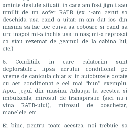
aminte destule situatii in care am fost jignit sau
umilit de un sofer RATB (ex. i-am cerut sa
deschida usa cand a uitat; m-am dat jos din
masina sa fac loc cuiva sa coboare si cand sa
urc inapoi mi-a inchis usa in nas; mi-a reprosat
ca stau rezemat de geamul de la cabina lui;
etc.).
6. Conditiile in care calatorim sunt
deplorabile… lipsa aerului conditionat pe
vreme de canicula chiar si in autobuzele dotate
cu aer conditionat e cel mai “bun” exemplu.
Apoi,
jegul
din masina. Adauga la acestea si
imbulzeala, mirosul de transpiratie (aici nu-i
vina RATB-ului), mirosul de boschetar,
manelele, etc.
Ei bine, pentru toate acestea, noi trebuie sa