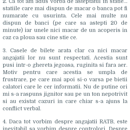
2. Ca tot am adus vorba de asteptatul in statie…
statiile care mai dispun de macar o banca pot fi
numarate cu usurinta. Cele mai multe nu
dispun de banci (pe care sa astepti 20 de
minute) iar unele nici macar de un acoperis in
caz ca ploua sau cine stie ce.
3. Casele de bilete arata clar ca nici macar
angajatii lor nu sunt respectati. Acestia sunt
pusi intr-o ghereta jegoasa, ruginita si fara aer.
Motiv pentru care acestia se umpla de
frustrare, pe care mai apoi si-o varsa pe bietii
calatori care le cer informatii. Nu de putine ori
mi s-a raspuns jignitor sau pe un ton nepotrivit
si au existat cazuri in care chiar s-a ajuns la
conflict verbal.
4. Daca tot vorbim despre angajatii RATB, este
inevitabil sa vorbim despre controlori. Despre