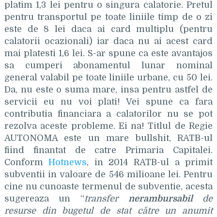
platim 1,3 lei pentru o singura calatorie. Pretul
pentru transportul pe toate liniile timp de o zi
este de 8 lei daca ai card multiplu (pentru
calatorii ocazionali) iar daca nu ai acest card
mai platesti 1,6 lei. S-ar spune ca este avantajos
sa cumperi abonamentul lunar nominal
general valabil pe toate liniile urbane, cu 50 lei.
Da, nu este o suma mare, insa pentru astfel de
servicii eu nu voi plati! Vei spune ca fara
contributia financiara a calatorilor nu se pot
rezolva aceste probleme. Ei na! Titlul de Regie
AUTONOMA este un mare bullshit, RATB-ul
fiind finantat de catre Primaria Capitalei.
Conform
Hotnews
, in 2014 RATB-ul a primit
subventii in valoare de 546 milioane lei. Pentru
cine nu cunoaste termenul de subventie, acesta
sugereaza un “
transfer
nerambursabil
de
resurse din bugetul de stat către un anumit