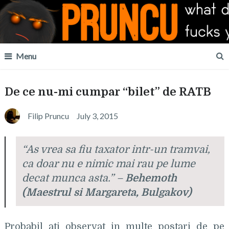
Menu
De ce nu-mi cumpar “bilet” de RATB
Filip Pruncu
July 3, 2015
“
As vrea sa fiu taxator intr-un tramvai,
ca doar nu e nimic mai rau pe lume
decat munca asta.
” –
Behemoth
(Maestrul si Margareta,
Bulgakov
)
Probabil ati observat in multe postari de pe