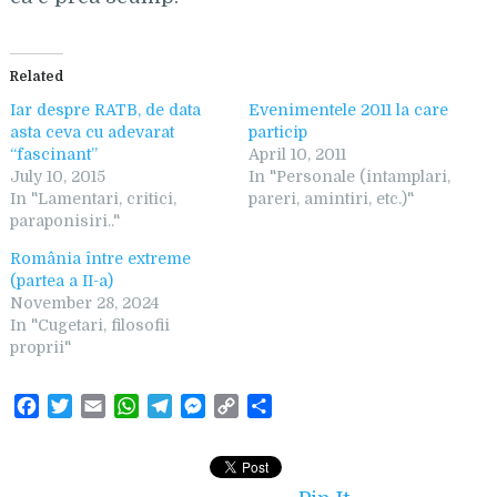
Related
Iar despre RATB, de data
Evenimentele 2011 la care
asta ceva cu adevarat
particip
“fascinant”
April 10, 2011
July 10, 2015
In "Personale (intamplari,
In "Lamentari, critici,
pareri, amintiri, etc.)"
paraponisiri.."
România între extreme
(partea a II-a)
November 28, 2024
In "Cugetari, filosofii
proprii"
F
T
E
W
T
M
C
S
a
w
m
h
e
e
o
h
c
i
a
a
l
s
p
a
e
t
i
t
e
s
y
r