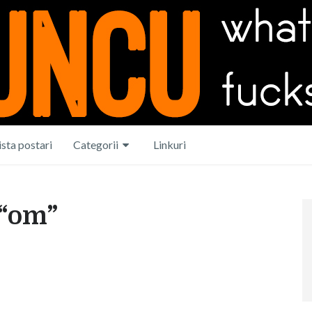
ista postari
Categorii
Linkuri
 “om”