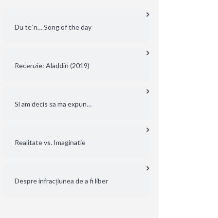
Du’te`n… Song of the day
Recenzie: Aladdin (2019)
Si am decis sa ma expun…
Realitate vs. Imaginatie
Despre infracțiunea de a fi liber