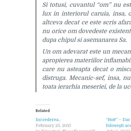
Si totusi, cuvantul “om” nu es
lux in interiorul caruia, insa,
altceva decat ce este scris afar
nu orice om dovedeste existenta
dupa chipul si asemanarea Sa.
Un om adevarat este un mecanic-
apropierea materiilor inflamabile
care nu asteapta decat o miscar
distruga. Mecanic-sef, insa, nu
toata ierarhia meseriei, de la u
Related
Increderea..
“Hot!” – Dar
February 25, 2015
folosești ac