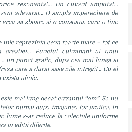
 orice rezonanta!… Un cuvant amputat…
cuvant adevarat… O simpla imperechere de
are vrea sa zboare si o consoana care o tine
de mic reprezinta ceva foarte mare – tot ce
 creatiei… Punctul culminant al unui
… un punct grafic, dupa cea mai lunga si
raza care a durat sase zile intregi!… Cu el
i exista nimic.
 este mai lung decat cuvantul “om”. Sa nu
elor numai dupa imaginea lor grafica. In
 din lume s-ar reduce la colectiile uniforme
a in editii diferite.