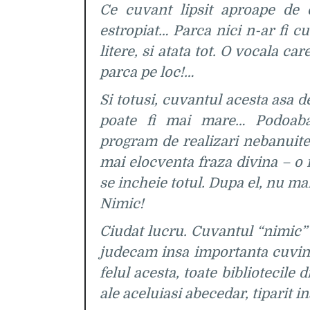
Ce cuvant lipsit aproape de
estropiat… Parca nici n-ar fi 
litere, si atata tot. O vocala c
parca pe loc!…
Si totusi, cuvantul acesta asa 
poate fi mai mare… Podoaba
program de realizari nebanuite
mai elocventa fraza divina – o f
se incheie totul. Dupa el, nu ma
Nimic!
Ciudat lucru. Cuvantul “nimic”
judecam insa importanta cuvint
felul acesta, toate bibliotecile
ale aceluiasi abecedar, tiparit ins