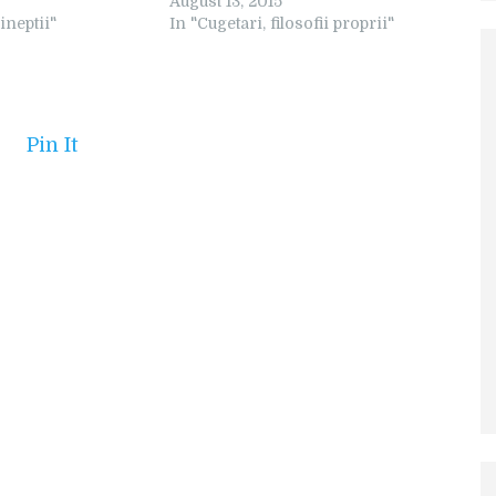
August 13, 2015
 ineptii"
In "Cugetari, filosofii proprii"
Pin It