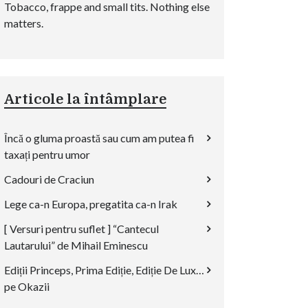
Tobacco, frappe and small tits. Nothing else
matters.
Articole la întâmplare
Încă o gluma proastă sau cum am putea fi
taxați pentru umor
Cadouri de Craciun
Lege ca-n Europa, pregatita ca-n Irak
[ Versuri pentru suflet ] “Cantecul
Lautarului” de Mihail Eminescu
Ediții Princeps, Prima Ediție, Ediție De Lux…
pe Okazii