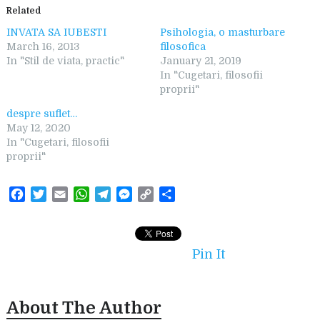
Related
INVATA SA IUBESTI
Psihologia, o masturbare
March 16, 2013
filosofica
In "Stil de viata, practic"
January 21, 2019
In "Cugetari, filosofii
proprii"
despre suflet…
May 12, 2020
In "Cugetari, filosofii
proprii"
F
T
E
W
T
M
C
S
a
w
m
h
e
e
o
h
c
i
a
a
l
s
p
a
e
t
i
t
e
s
y
r
Pin It
b
t
l
s
g
e
L
e
o
e
A
r
n
i
o
r
p
a
g
n
About The Author
k
p
m
e
k