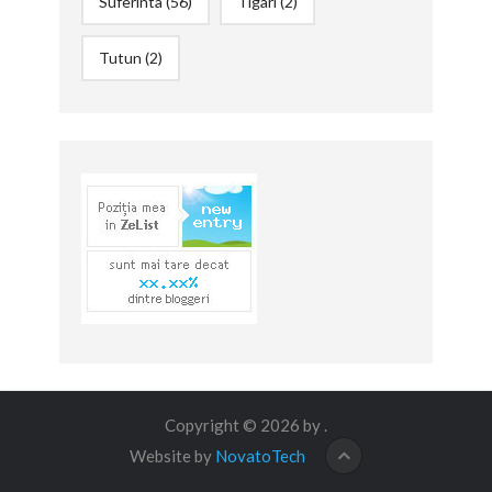
Suferinta
(56)
Tigari
(2)
Tutun
(2)
Copyright © 2026 by
.
Website by
NovatoTech