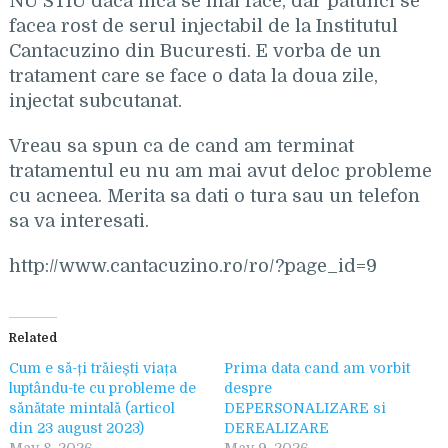
NU STIU daca inca se mai face, dar p`atunci se
facea rost de serul injectabil de la Institutul
Cantacuzino din Bucuresti. E vorba de un
tratament care se face o data la doua zile,
injectat subcutanat.
Vreau sa spun ca de cand am terminat
tratamentul eu nu am mai avut deloc probleme
cu acneea. Merita sa dati o tura sau un telefon
sa va interesati.
http://www.cantacuzino.ro/ro/?page_id=9
Related
Cum e să-ți trăiești viața
Prima data cand am vorbit
luptându-te cu probleme de
despre
sănătate mintală (articol
DEPERSONALIZARE si
din 23 august 2023)
DEREALIZARE