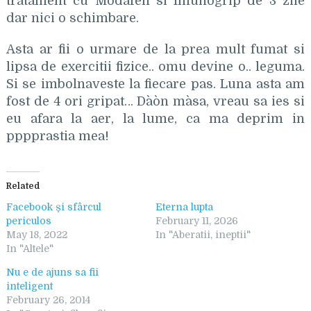
tratament cu Modafen si Imunogrip de 3 zile
dar nici o schimbare.
Asta ar fii o urmare de la prea mult fumat si
lipsa de exercitii fizice.. omu devine o.. leguma.
Si se imbolnaveste la fiecare pas. Luna asta am
fost de 4 ori gripat… Da`o`n ma`sa, vreau sa ies si
eu afara la aer, la lume, ca ma deprim in
pppprastia mea!
Related
Facebook și sfârcul
Eterna lupta
periculos
February 11, 2026
May 18, 2022
In "Aberatii, ineptii"
In "Altele"
Nu e de ajuns sa fii
inteligent
February 26, 2014