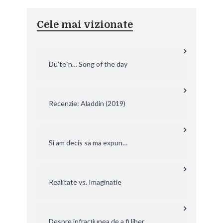
Cele mai vizionate
Du’te`n… Song of the day
Recenzie: Aladdin (2019)
Si am decis sa ma expun…
Realitate vs. Imaginatie
Despre infracțiunea de a fi liber