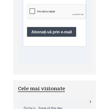
Cele mai vizionate
Du’te`n… Song of the day