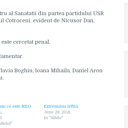
tru al Sanatatii din partea partidului USR
tul Cotroceni, evident de Nicusor Dan,
este cercetat penal.
lamentar.
lavia Boghiu, Ioana Mihaila, Daniel Aron
u.
tam ce este NEO-
Extremism ieftin
L
June 28, 2021
5
In "Altele"
ltele)"