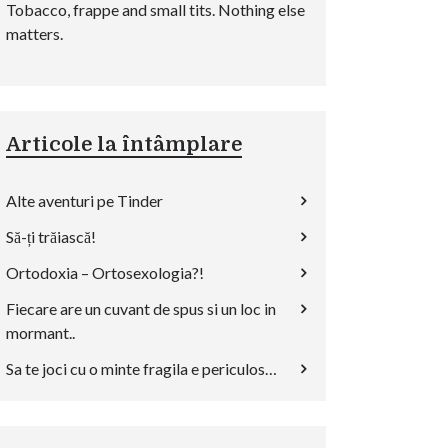
Tobacco, frappe and small tits. Nothing else
matters.
Articole la întâmplare
Alte aventuri pe Tinder
Să-ți trăiască!
Ortodoxia – Ortosexologia?!
Fiecare are un cuvant de spus si un loc in
mormant..
Sa te joci cu o minte fragila e periculos…