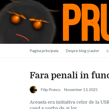
Pagina principala
Despre blog și autor
L
Fara penali in func
Filip Pruncu
November 13, 2025
Aceasta era initiativa celor de la USR
cand e vorba de ai lor.