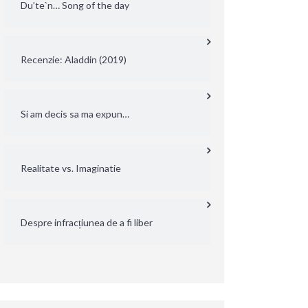
Du’te`n… Song of the day
Recenzie: Aladdin (2019)
Si am decis sa ma expun…
Realitate vs. Imaginatie
Despre infracțiunea de a fi liber