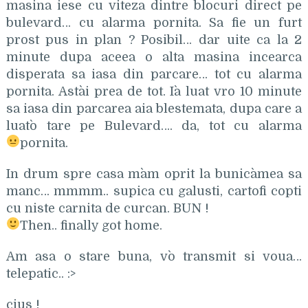
masina iese cu viteza dintre blocuri direct pe
bulevard… cu alarma pornita. Sa fie un furt
prost pus in plan ? Posibil… dar uite ca la 2
minute dupa aceea o alta masina incearca
disperata sa iasa din parcare… tot cu alarma
pornita. Asta`i prea de tot. I`a luat vro 10 minute
sa iasa din parcarea aia blestemata, dupa care a
luat`o tare pe Bulevard…. da, tot cu alarma
pornita.
In drum spre casa m`am oprit la bunica`mea sa
manc… mmmm.. supica cu galusti, cartofi copti
cu niste carnita de curcan. BUN !
Then.. finally got home.
Am asa o stare buna, v`o transmit si voua…
telepatic.. :>
cius !