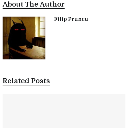
About The Author
k
p
m
e
k
r
Filip Pruncu
Related Posts