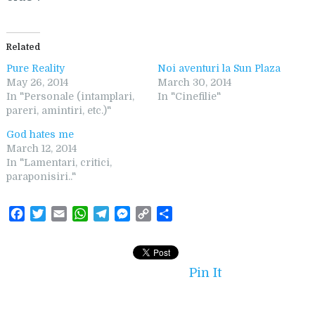
Related
Pure Reality
Noi aventuri la Sun Plaza
May 26, 2014
March 30, 2014
In "Personale (intamplari,
In "Cinefilie"
pareri, amintiri, etc.)"
God hates me
March 12, 2014
In "Lamentari, critici,
paraponisiri.."
F
T
E
W
T
M
C
S
a
w
m
h
e
e
o
h
c
i
a
a
l
s
p
a
e
t
i
t
e
s
y
r
Pin It
b
t
l
s
g
e
L
e
o
e
A
r
n
i
o
r
p
a
g
n