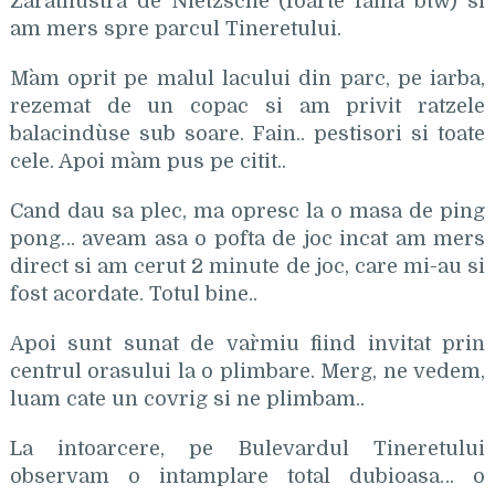
Zarathustra de Nietzsche (foarte faina btw) si
am mers spre parcul Tineretului.
M`am oprit pe malul lacului din parc, pe iarba,
rezemat de un copac si am privit ratzele
balacindu`se sub soare. Fain.. pestisori si toate
cele. Apoi m`am pus pe citit..
Cand dau sa plec, ma opresc la o masa de ping
pong… aveam asa o pofta de joc incat am mers
direct si am cerut 2 minute de joc, care mi-au si
fost acordate. Totul bine..
Apoi sunt sunat de var`miu fiind invitat prin
centrul orasului la o plimbare. Merg, ne vedem,
luam cate un covrig si ne plimbam..
La intoarcere, pe Bulevardul Tineretului
observam o intamplare total dubioasa… o