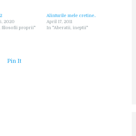
2
Alinturile mele cretine..
6, 2020
April 17, 2011
 filosofii proprii"
In "Aberatii, ineptii"
Pin It