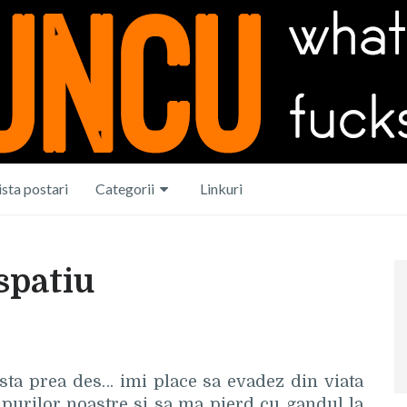
ista postari
Categorii
Linkuri
 spatiu
 asta prea des… imi place sa evadez din viata
purilor noastre si sa ma pierd cu gandul la