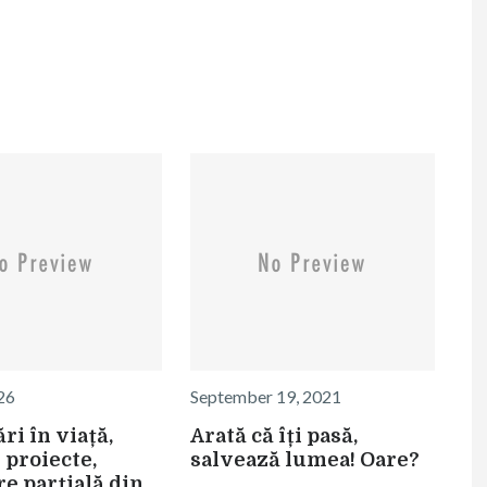
026
September 19, 2021
ri în viață,
Arată că îți pasă,
 proiecte,
salvează lumea! Oare?
re parțială din