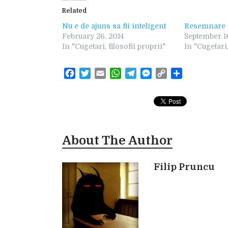
Related
Nu e de ajuns sa fii inteligent
Resemnare 
February 26, 2014
September 1
In "Cugetari, filosofii proprii"
In "Cugetari,
F
T
E
W
T
M
C
S
a
w
m
h
e
e
o
h
c
i
a
a
l
s
p
a
e
t
i
t
e
s
y
r
b
t
l
s
g
e
L
e
o
e
A
r
n
i
About The Author
o
r
p
a
g
n
k
p
m
e
k
r
Filip Pruncu