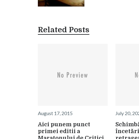
Related Posts
August 17, 2015
July 20, 2
Aici punem punct
Schimbă
primei editii a
încetări
Maratonului de Critici
retrage