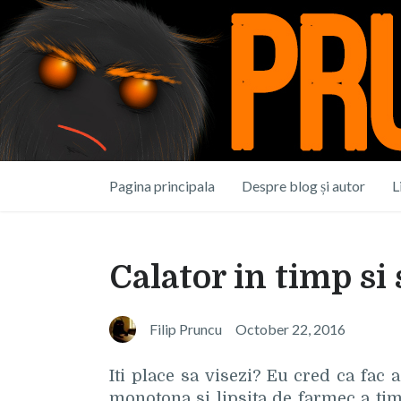
Pagina principala
Despre blog și autor
L
Calator in timp si
Filip Pruncu
October 22, 2016
Iti place sa visezi? Eu cred ca fac
monotona si lipsita de farmec a tim