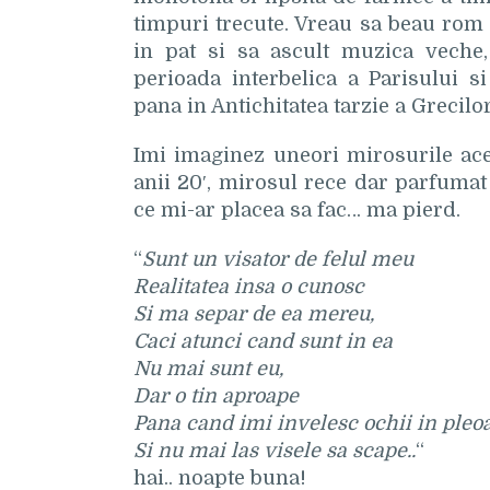
timpuri trecute. Vreau sa beau rom 
in pat si sa ascult muzica veche, 
perioada interbelica a Parisului s
pana in Antichitatea tarzie a Grecilor
Imi imaginez uneori mirosurile acel
anii 20′, mirosul rece dar parfumat
ce mi-ar placea sa fac… ma pierd.
“
Sunt un visator de felul meu
Realitatea insa o cunosc
Si ma separ de ea mereu,
Caci atunci cand sunt in ea
Nu mai sunt eu,
Dar o tin aproape
Pana cand imi invelesc ochii in pleo
Si nu mai las visele sa scape..
“
hai.. noapte buna!