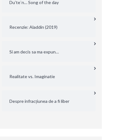
Du’te`n… Song of the day
Recenzie: Aladdin (2019)
Si am decis sa ma expun…
Realitate vs. Imaginatie
Despre infracțiunea de a fi liber