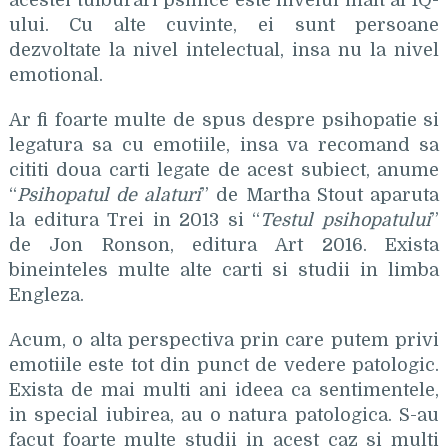
acestei tulburari psihice este nivelul inalt al IQ-
ului. Cu alte cuvinte, ei sunt persoane
dezvoltate la nivel intelectual, insa nu la nivel
emotional.
Ar fi foarte multe de spus despre psihopatie si
legatura sa cu emotiile, insa va recomand sa
cititi doua carti legate de acest subiect, anume
“
Psihopatul de alaturi
” de Martha Stout aparuta
la editura Trei in 2013 si “
Testul psihopatului
”
de Jon Ronson, editura Art 2016. Exista
bineinteles multe alte carti si studii in limba
Engleza.
Acum, o alta perspectiva prin care putem privi
emotiile este tot din punct de vedere patologic.
Exista de mai multi ani ideea ca sentimentele,
in special iubirea, au o natura patologica. S-au
facut foarte multe studii in acest caz si multi