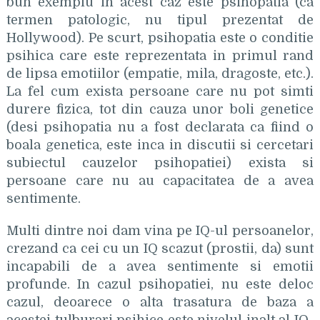
bun exemplu in acest caz este psihopatia (ca
termen patologic, nu tipul prezentat de
Hollywood). Pe scurt, psihopatia este o conditie
psihica care este reprezentata in primul rand
de lipsa emotiilor (empatie, mila, dragoste, etc.).
La fel cum exista persoane care nu pot simti
durere fizica, tot din cauza unor boli genetice
(desi psihopatia nu a fost declarata ca fiind o
boala genetica, este inca in discutii si cercetari
subiectul cauzelor psihopatiei) exista si
persoane care nu au capacitatea de a avea
sentimente.
Multi dintre noi dam vina pe IQ-ul persoanelor,
crezand ca cei cu un IQ scazut (prostii, da) sunt
incapabili de a avea sentimente si emotii
profunde. In cazul psihopatiei, nu este deloc
cazul, deoarece o alta trasatura de baza a