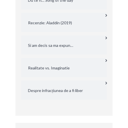
Du’te`n… Song of the day
Recenzie: Aladdin (2019)
Si am decis sa ma expun…
Realitate vs. Imaginatie
Despre infracțiunea de a fi liber