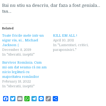
Bai nu stiu sa descriu, dar faza a fost geniala…
tss…
Related
Toate fricile mele intr-un
KILL EM ALL !
sigur vis, si… Michael
April 10, 2011
Jackson :|
In "Lamentari, critici,
December 8, 2019
paraponisiri.."
In "Aberatii, ineptii"
Survivor România. Cum
mi-am dat seama că nu am
nicio legătură cu
majoritatea românilor
February 18, 2022
In "Aberatii, ineptii"
F
T
E
W
T
M
C
S
a
w
m
h
e
e
o
h