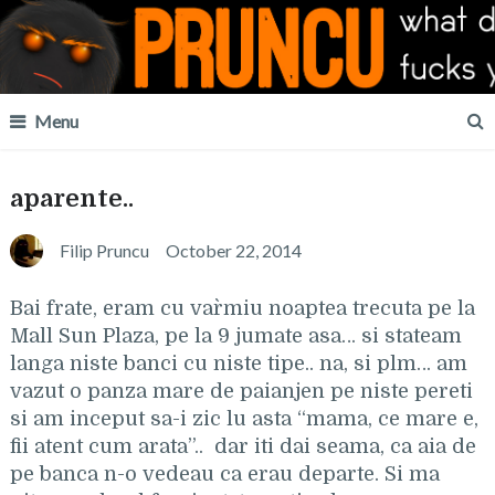
Menu
aparente..
Filip Pruncu
October 22, 2014
Bai frate, eram cu var`miu noaptea trecuta pe la
Mall Sun Plaza, pe la 9 jumate asa…
si stateam
langa niste banci cu niste tipe.. na, si plm…
am
vazut o panza mare de paianjen pe niste pereti
si am inceput sa-i zic lu asta
“mama, ce mare e,
fii atent cum arata”..
dar iti dai seama, ca aia de
pe banca n-o vedeau ca erau departe
. Si ma