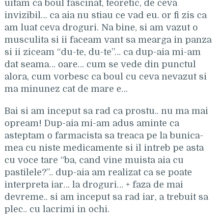
uitam ca boul fascinat, teoretic, de ceva
invizibil… ca aia nu stiau ce vad eu. or fi zis ca
am luat ceva droguri. Na bine, si am vazut o
musculita
si ii faceam vant sa mearga in panza
si ii ziceam
“du-te, du-te”
…
ca dup-aia mi-am
dat seama
… oare…
cum se vede din punctul
alora
,
cum vorbesc ca boul cu ceva nevazut
si
ma minunez cat de mare e
…
Bai si am inceput sa rad ca prostu.. nu ma mai
opream! Dup-aia mi-am adus aminte ca
asteptam o farmacista sa treaca pe la bunica-
mea cu niste medicamente si il intreb pe asta
cu voce tare “ba, cand vine muista aia cu
pastilele?”..
dup-aia am realizat ca se poate
interpreta iar… la droguri…
+ faza de mai
devreme.. si am inceput sa rad iar, a trebuit sa
plec.. cu lacrimi in ochi.