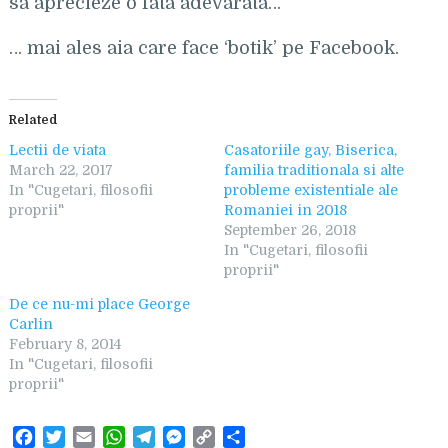
sa aprecieze o fata adevarata…
… mai ales aia care face ‘botik’ pe Facebook.
Related
Lectii de viata
Casatoriile gay, Biserica,
March 22, 2017
familia traditionala si alte
In "Cugetari, filosofii
probleme existentiale ale
proprii"
Romaniei in 2018
September 26, 2018
In "Cugetari, filosofii
proprii"
De ce nu-mi place George
Carlin
February 8, 2014
In "Cugetari, filosofii
proprii"
F
T
E
W
T
M
C
S