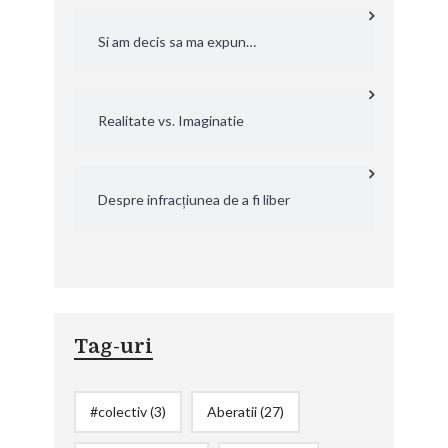
Si am decis sa ma expun…
Realitate vs. Imaginatie
Despre infracțiunea de a fi liber
Tag-uri
#colectiv
(3)
Aberatii
(27)